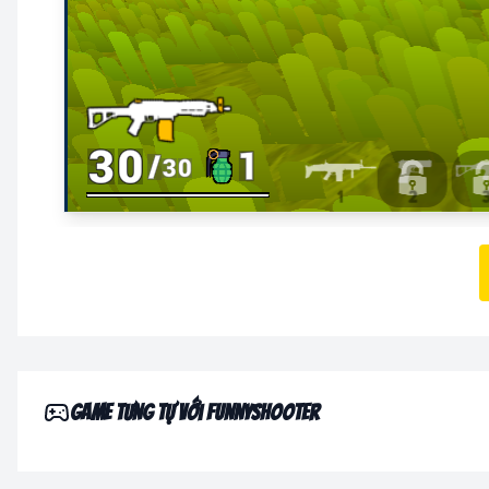
Game tưng tự với FunnyShooter