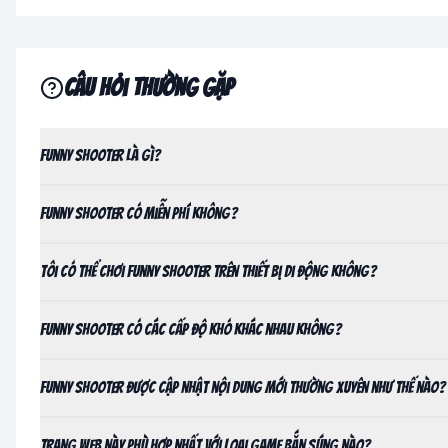
Câu hỏi thường gặp
Funny Shooter là gì?
Funny Shooter có miễn phí không?
Tôi có thể chơi Funny Shooter trên thiết bị di động không?
Funny Shooter có các cấp độ khó khác nhau không?
Funny Shooter được cập nhật nội dung mới thường xuyên như thế nào?
Trang web này phù hợp nhất với loại game bắn súng nào?