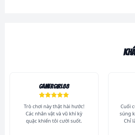
Khá
GamerGirl88
Trò chơi này thật hài hước!
Cuối c
Các nhân vật và vũ khí kỳ
súng k
quặc khiến tôi cười suốt.
Chỉ l