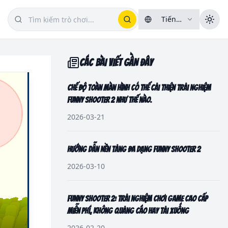
Tiếng
Việt
CÁC BÀI VIẾT GẦN ĐÂY
Chế độ toàn màn hình có thể cải thiện trải nghiệm
Funny Shooter 2 như thế nào.
2026-03-21
Hướng dẫn Nền tảng đa dạng Funny Shooter 2
2026-03-10
Funny Shooter 2: Trải nghiệm chơi game cao cấp
miễn phí, không quảng cáo hay tải xuống
2026-02-20