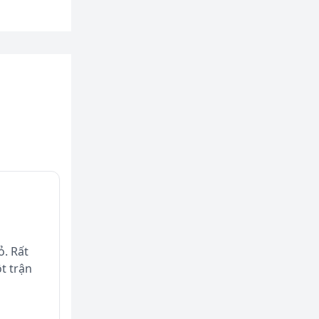
ỏ. Rất
t trận