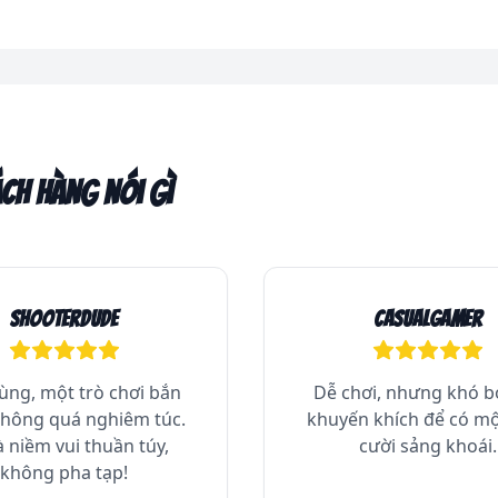
ch hàng nói gì
ShooterDude
CasualGamer
ùng, một trò chơi bắn
Dễ chơi, nhưng khó b
hông quá nghiêm túc.
khuyến khích để có mộ
à niềm vui thuần túy,
cười sảng khoái.
không pha tạp!