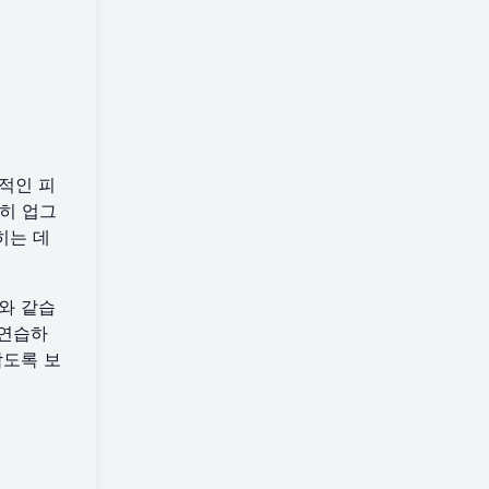
적인 피
히 업그
히는 데
와 같습
 연습하
남도록 보