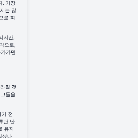
. 가장
하지는 않
으로 피
리지만,
막으로,
 다가가면
라질 것
 그들을
되기 전
류탄 난
를 유지
되셨나