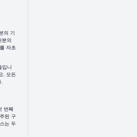
분의 기
러분의
를 자초
즐입니
요. 모든
.
첫 번째
주된 구
스는 두