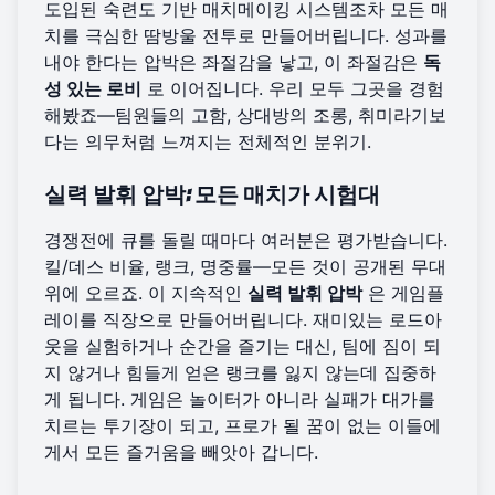
도입된 숙련도 기반 매치메이킹 시스템조차 모든 매
치를 극심한 땀방울 전투로 만들어버립니다. 성과를
내야 한다는 압박은 좌절감을 낳고, 이 좌절감은
독
성 있는 로비
로 이어집니다. 우리 모두 그곳을 경험
해봤죠—팀원들의 고함, 상대방의 조롱, 취미라기보
다는 의무처럼 느껴지는 전체적인 분위기.
실력 발휘 압박: 모든 매치가 시험대
경쟁전에 큐를 돌릴 때마다 여러분은 평가받습니다.
킬/데스 비율, 랭크, 명중률—모든 것이 공개된 무대
위에 오르죠. 이 지속적인
실력 발휘 압박
은 게임플
레이를 직장으로 만들어버립니다. 재미있는 로드아
웃을 실험하거나 순간을 즐기는 대신, 팀에 짐이 되
지 않거나 힘들게 얻은 랭크를 잃지 않는데 집중하
게 됩니다. 게임은 놀이터가 아니라 실패가 대가를
치르는 투기장이 되고, 프로가 될 꿈이 없는 이들에
게서 모든 즐거움을 빼앗아 갑니다.