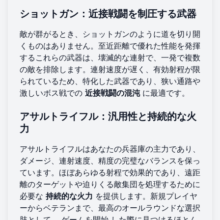
ショットガン：近接戦闘を制圧する武器
敵が群がるとき、ショットガンのように道を切り開
くものはありません。至近距離で優れた性能を発揮
するこれらの武器は、壊滅的な連射で、一発で複数
の敵を排除します。連射速度が遅く、有効射程が限
られているため、特化した武器であり、狭い通路や
激しいボス戦での
近接戦闘の混沌
に最適です。
アサルトライフル：汎用性と持続的な火
力
アサルトライフルはあなたの兵器庫の主力であり、
ダメージ、連射速度、精度の完璧なバランスを保っ
ています。ほぼあらゆる射程で効果的であり、遠距
離のターゲットや迫りくる敵集団を処理するために
必要な
持続的な火力
を提供します。新規プレイヤ
ーからベテランまで、最高のオールラウンドな選択
肢として、
ゲームを開始
した際に見つけるほとん