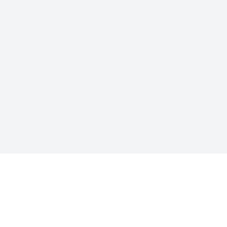
に関しては
ゲーム