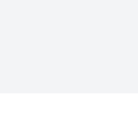
Funny Shooter