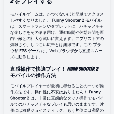
2
をプレイする
モバイルゲームは、かつてないほど簡単でアクセス
しやすくなりました。
Funny Shooter 2 モバイル
は、スマートフォンやタブレットに、ハチャメチャ
な楽しさをそのまま届け、通勤時間や休憩時間を面
白い敵との壮大な戦いに変えます。アプリストアの
煩雑さや、しつこい広告とは無縁です。この
ブラ
ウザ FPS ゲーム
は、Webブラウザから直接スムー
ズに動作します。
直感操作で快適プレイ！
Funny Shooter 2
モバイルの操作方法
モバイルプレイヤーが最初に尋ねることの一つが操
作方法です。操作性に不安はありません！
Funny
Shooter 2
は、非常に直感的なタッチ操作でモバイ
ルでのハチャメチャなプレイも思いのままです。片
側には移動ジョイスティック、もう片側には満足の