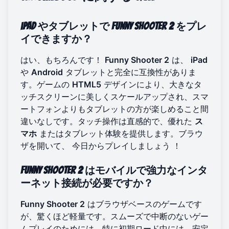
iPad
やタブレットで
Funny Shooter 2
をプレ
イできますか？
はい、もちろんです！
Funny Shooter 2
は、
iPad
や
Android
タブレットと完全に互換性がありま
す。ゲームの
HTML5
デザインにより、大きなタ
ッチスクリーンに美しくスケールアップされ、スマ
ートフォンよりもタブレットの方が楽しめること間
違いなしです。タッチ操作は直感的で、優れた
ス
マホ
またはタブレット体験を提供します。ブラウ
ザを開いて、
今日からプレイしましょう
！
Funny Shooter 2
はモバイルで強力なインタ
ーネット接続が必要ですか？
Funny Shooter 2
はブラウザベースのゲームです
が、驚くほど軽量です。スムーズで中断のないゲー
ムプレイのためには、特に初期ロード中には、安定