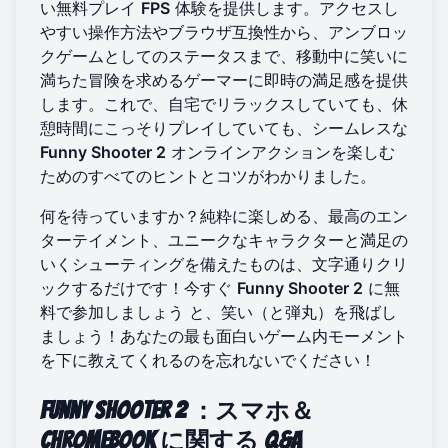
い無料プレイ
FPS
体験を提供します。アクセスし
やすい操作方法やブラウザ互換性から、アンブロッ
クゲームとしてのステータスまで、移動中に笑いに
満ちた冒険を求めるゲーマーに即時の満足感を提供
します。これで、自宅でリラックスしていても、休
憩時間にこっそりプレイしていても、シームレスな
Funny Shooter 2
オンラインアクションを楽しむ
ためのすべてのヒントとコツがわかりました。
何を待っていますか？純粋に楽しめる、最高のエン
ターテイメント、ユニークなキャラクターと満足の
いくシューティングを備えたものは、文字通りクリ
ックするだけです！今すぐ
Funny Shooter 2
に無
料で参加しましょう
と、笑い（と弾丸）を飛ばし
ましょう！あなたの最も面白いゲーム内モーメント
を下に教えてくれるのを忘れないでください！
Funny Shooter 2
：スマホ＆
Chromebook
に関する
Q&A