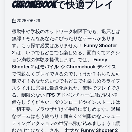
Chromebookで快適プレイ
2025-06-29
移動中や学校のネットワーク制限下でも、退屈とは
無縁！そんなあなたにぴったりなゲームがありま
す。もう探す必要はありません！
Funny Shooter
2
は、いつでもどこでも楽しめる、面白くてアクシ
ョン満載の体験を提供します。では、
Funny
Shooter 2 はモバイル
や
Chromebook
デバイス
で問題なくプレイできるのでしょうか？もちろん可
能です！あなたのいつでもどこでも楽しめるライフ
スタイルに完璧に最適化された、無料でプレイでき
る、制限のない
FPS
アドベンチャーに飛び込む準
備をしてください。ダウンロードやインストールは
一切不要。ブラウザだけで手軽に楽しめます。退屈
なゲームはもう終わり！面白くて制限のないシュー
ティングアクションの世界へ飛び込みましょう！読
むだけではなく、さあ、
壮大な
Funny Shooter 2