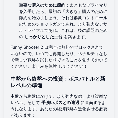
重要な購入のために節約
：まともなプライマリ
を入手したら、最初の「大きな」購入のために
節約を始めましょう。それは群衆コントロール
のためのショットガンであれ、より強力なアサ
ルトライフルであれ。これは、後の課題のため
の
しっかりとした土台
を築きます。
Funny Shooter 2 は完全に無料でブロックされて
いないので、いつでも再開したり、ペナルティなし
で新しい戦略を試したりできることを覚えておいて
ください。
楽しみを体験
してください！
中盤から終盤への投資：ボスバトルと新
レベルの準備
中盤から終盤にかけて、より強力な敵、より複雑な
レベル、そして
手強いボスとの遭遇
に直面するよ
うになります。あなたの経済戦略を進化させる必要
があります：