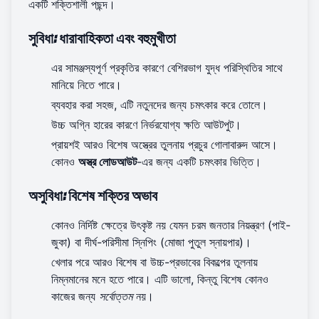
একটি শক্তিশালী পছন্দ।
সুবিধা: ধারাবাহিকতা এবং বহুমুখীতা
এর সামঞ্জস্যপূর্ণ প্রকৃতির কারণে বেশিরভাগ যুদ্ধ পরিস্থিতির সাথে
মানিয়ে নিতে পারে।
ব্যবহার করা সহজ, এটি নতুনদের জন্য চমৎকার করে তোলে।
উচ্চ অগ্নি হারের কারণে নির্ভরযোগ্য ক্ষতি আউটপুট।
প্রায়শই আরও বিশেষ অস্ত্রের তুলনায় প্রচুর গোলাবারুদ আসে।
কোনও
অস্ত্র লোডআউট
-এর জন্য একটি চমৎকার ভিত্তি।
অসুবিধা: বিশেষ শক্তির অভাব
কোনও নির্দিষ্ট ক্ষেত্রে উৎকৃষ্ট নয় যেমন চরম জনতার নিয়ন্ত্রণ (পাই-
জুকা) বা দীর্ঘ-পরিসীমা স্নিপিং (মোজা পুতুল স্নায়পার)।
খেলার পরে আরও বিশেষ বা উচ্চ-প্রভাবের বিকল্পের তুলনায়
নিম্নমানের মনে হতে পারে। এটি ভালো, কিন্তু বিশেষ কোনও
কাজের জন্য
সর্বোত্তম
নয়।