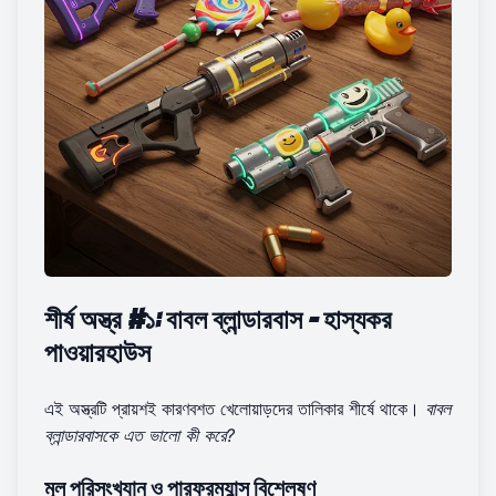
শীর্ষ অস্ত্র #১: বাবল ব্লান্ডারবাস - হাস্যকর
পাওয়ারহাউস
এই অস্ত্রটি প্রায়শই কারণবশত খেলোয়াড়দের তালিকার শীর্ষে থাকে।
বাবল
ব্লান্ডারবাসকে এত ভালো কী করে?
মূল পরিসংখ্যান ও পারফরম্যান্স বিশ্লেষণ