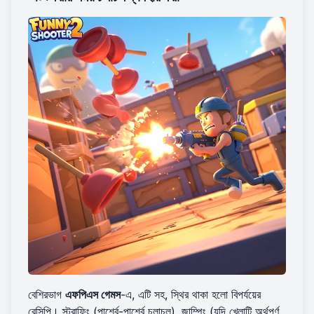
বেশিরভাগ
এফপিএস গেমস
-এ, এটি সহ, স্থির থাকা হলো বিপর্যয়ের
রেসিপি। স্ট্রাফিং (পার্শ্বে-পার্শ্বে চলাচল), জাম্পিং (যদি খেলাটি অর্থপূর্ণ