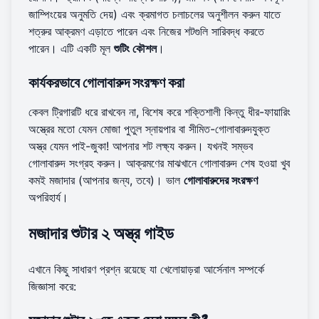
জাম্পিংয়ের অনুমতি দেয়) এবং ক্রমাগত চলাচলের অনুশীলন করুন যাতে
শত্রুর আক্রমণ এড়াতে পারেন এবং নিজের শটগুলি সারিবদ্ধ করতে
পারেন। এটি একটি মূল
শুটিং কৌশল
।
কার্যকরভাবে গোলাবারুদ সংরক্ষণ করা
কেবল ট্রিগারটি ধরে রাখবেন না, বিশেষ করে শক্তিশালী কিন্তু ধীর-ফায়ারিং
অস্ত্রের মতো যেমন মোজা পুতুল স্নায়পার বা সীমিত-গোলাবারুদযুক্ত
অস্ত্র যেমন পাই-জুকা! আপনার শট লক্ষ্য করুন। যখনই সম্ভব
গোলাবারুদ সংগ্রহ করুন। আক্রমণের মাঝখানে গোলাবারুদ শেষ হওয়া খুব
কমই মজাদার (আপনার জন্য, তবে)। ভাল
গোলাবারুদের সংরক্ষণ
অপরিহার্য।
মজাদার শুটার ২ অস্ত্র গাইড
এখানে কিছু সাধারণ প্রশ্ন রয়েছে যা খেলোয়াড়রা আর্সেনাল সম্পর্কে
জিজ্ঞাসা করে: