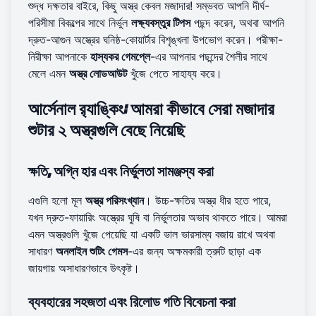
শুদ্ধ দক্ষতার বাইরে, কিছু অস্ত্র কেবল মজাদার! সম্ভবত আপনি দীর্ঘ-
পরিসীমা বিকল্পের সাথে নির্ভুল
লক্ষ্যবস্তুর টিপস
পছন্দ করেন, অথবা আপনি
দ্রুত-আগুন অস্ত্রের ঘনিষ্ঠ-কোয়ার্টার বিশৃঙ্খলা উপভোগ করেন। পরীক্ষা-
নিরীক্ষা আপনাকে
হাস্যকর গেমপ্লে
-এর আপনার পছন্দের শৈলীর সাথে
মেলে এমন
অস্ত্র লোডআউট
খুঁজে পেতে সাহায্য করে।
আর্সেনাল র‌্যাঙ্কিং: আমরা কীভাবে সেরা মজাদার
শুটার ২ অস্ত্রগুলি বেছে নিয়েছি
ক্ষতি, অগ্নি হার এবং নির্ভুলতা সামঞ্জস্য করা
এগুলি হলো মূল
অস্ত্র পরিসংখ্যান
। উচ্চ-ক্ষতির অস্ত্র ধীর হতে পারে,
যখন দ্রুত-ফায়ারিং অস্ত্রের ঘুষি বা নির্ভুলতার অভাব থাকতে পারে। আমরা
এমন অস্ত্রগুলি খুঁজে পেয়েছি যা একটি ভাল ভারসাম্য বজায় রাখে অথবা
সাধারণ
অনলাইন শুটিং গেমস
-এর জন্য অক্ষমকারী ত্রুটি ছাড়া এক
জায়গায় অসাধারণভাবে উৎকৃষ্ট।
ব্যবহারের সহজতা এবং রিলোড গতি বিবেচনা করা