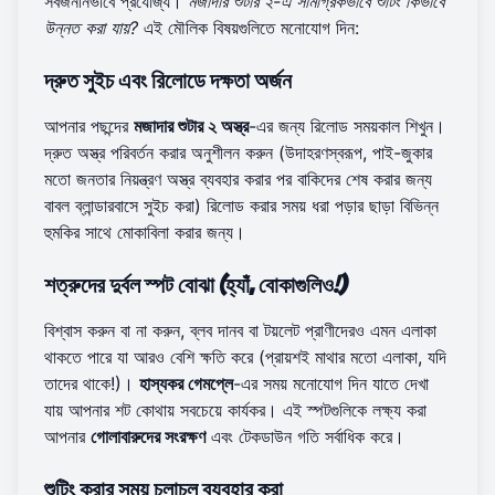
সর্বজনীনভাবে প্রযোজ্য।
মজাদার শুটার ২-এ সামগ্রিকভাবে শুটিং কিভাবে
উন্নত করা যায়?
এই মৌলিক বিষয়গুলিতে মনোযোগ দিন:
দ্রুত সুইচ এবং রিলোডে দক্ষতা অর্জন
আপনার পছন্দের
মজাদার শুটার ২ অস্ত্র
-এর জন্য রিলোড সময়কাল শিখুন।
দ্রুত অস্ত্র পরিবর্তন করার অনুশীলন করুন (উদাহরণস্বরূপ, পাই-জুকার
মতো জনতার নিয়ন্ত্রণ অস্ত্র ব্যবহার করার পর বাকিদের শেষ করার জন্য
বাবল ব্লান্ডারবাসে সুইচ করা) রিলোড করার সময় ধরা পড়ার ছাড়া বিভিন্ন
হুমকির সাথে মোকাবিলা করার জন্য।
শত্রুদের দুর্বল স্পট বোঝা (হ্যাঁ, বোকাগুলিও!)
বিশ্বাস করুন বা না করুন, ব্লব দানব বা টয়লেট প্রাণীদেরও এমন এলাকা
থাকতে পারে যা আরও বেশি ক্ষতি করে (প্রায়শই মাথার মতো এলাকা, যদি
তাদের থাকে!)।
হাস্যকর গেমপ্লে
-এর সময় মনোযোগ দিন যাতে দেখা
যায় আপনার শট কোথায় সবচেয়ে কার্যকর। এই স্পটগুলিকে লক্ষ্য করা
আপনার
গোলাবারুদের সংরক্ষণ
এবং টেকডাউন গতি সর্বাধিক করে।
শুটিং করার সময় চলাচল ব্যবহার করা