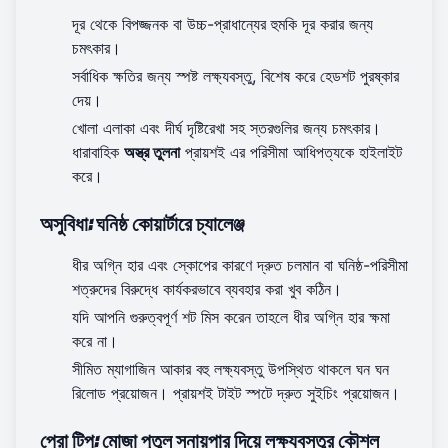
দূর থেকে বিপজ্জনক বা উচ্চ-প্রাধান্যের হুমকি দূর করার জন্য
চমৎকার।
সর্বাধিক ক্ষতির জন্য স্পষ্ট লক্ষ্যবস্তু, বিশেষ করে হেডশট পুরষ্কার
দেয়।
খোলা এলাকা এবং দীর্ঘ দৃষ্টিরেখা সহ স্তরগুলির জন্য চমৎকার।
ধারাবাহিক
অস্ত্র তুলনা
প্রায়শই এর পরিসীমা আধিপত্যকে হাইলাইট
করে।
অসুবিধা: ঘনিষ্ঠ কোয়ার্টারে চ্যালেঞ্জ
ধীর অগ্নি হার এবং স্কোপের কারণে দ্রুত চলমান বা ঘনিষ্ঠ-পরিসীমা
শত্রুদের বিরুদ্ধে কার্যকরভাবে ব্যবহার করা খুব কঠিন।
যদি আপনি গুরুত্বপূর্ণ শট মিস করেন তাহলে ধীর অগ্নি হার ক্ষমা
করে না।
সীমিত ম্যাগাজিন আকার বহু লক্ষ্যবস্তু উপস্থিত থাকলে ঘন ঘন
রিলোড প্রয়োজন। প্রায়শই টাইট স্পটে দ্রুত সুইচিং প্রয়োজন।
প্রো টিপ: মোজা পুতুল স্নায়পার দিয়ে লক্ষ্যবস্তুর কৌশল