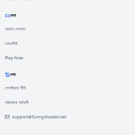
খেলা
যেভাবে খেলবেন
এফএকিউ
Play Now
সেবা
গোপনীয়তা নীতি
পরিষেবার শর্তাবলী
support@funnyshooter.net