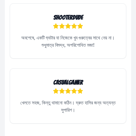
ShooterDude
অবশেষে, একটি শ্যুটার যা নিজেকে খুব গুরুত্বের সাথে নেয় না।
শুধুমাত্র বিশুদ্ধ, অপরিশোধিত মজা!
CasualGamer
খেলতে সহজ, কিন্তু থামানো কঠিন। দ্রুত হাসির জন্য অত্যন্ত
সুপারিশ।