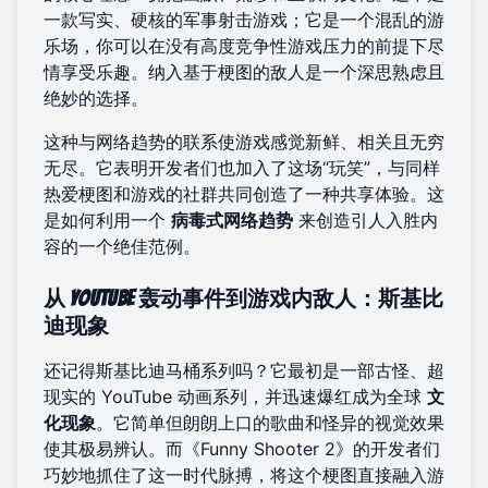
一款写实、硬核的军事射击游戏；它是一个混乱的游
乐场，你可以在没有高度竞争性游戏压力的前提下尽
情享受乐趣。纳入基于梗图的敌人是一个深思熟虑且
绝妙的选择。
这种与网络趋势的联系使游戏感觉新鲜、相关且无穷
无尽。它表明开发者们也加入了这场“玩笑”，与同样
热爱梗图和游戏的社群共同创造了一种共享体验。这
是如何利用一个
病毒式网络趋势
来创造引人入胜内
容的一个绝佳范例。
从 YouTube 轰动事件到游戏内敌人：斯基比
迪现象
还记得斯基比迪马桶系列吗？它最初是一部古怪、超
现实的 YouTube 动画系列，并迅速爆红成为全球
文
化现象
。它简单但朗朗上口的歌曲和怪异的视觉效果
使其极易辨认。而《Funny Shooter 2》的开发者们
巧妙地抓住了这一时代脉搏，将这个梗图直接融入游