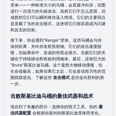
变体——一种标准大小的马桶，会直接冲向你，试图
进行一次强力的头槌攻击。虽然它们不怎么坚固，但
成群的它们可以瞬间将你逼入绝境。它们的主要弱点
是直截了当的攻击模式，这使得它们很容易成为闪避
和反击的目标。
接下来，你会遇到“Ranger”变体。这些马桶会与你
保持距离，并向你发射投射物。它们的攻击速度较
慢，但如果命中，造成的伤害会很大。击败它们的关
键在于持续移动和有效利用掩体。最后，还有巨大的
“Brute”斯基比迪马桶。这个庞然大物移动缓慢，但
生命值极高，如果你离它太近，它会发动毁灭性的范
围踩踏攻击。了解这些
攻击模式
是你走向胜利的第
一步。
击败斯基比迪马桶的最佳武器和战术
现在到了有趣的部分：选择你的毁灭工具。你的
最
佳武器配置
会根据你面对的斯基比迪变体而变化。