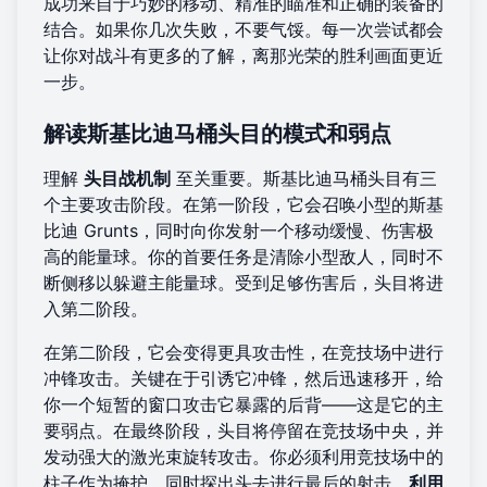
成功来自于巧妙的移动、精准的瞄准和正确的装备的
结合。如果你几次失败，不要气馁。每一次尝试都会
让你对战斗有更多的了解，离那光荣的胜利画面更近
一步。
解读斯基比迪马桶头目的模式和弱点
理解
头目战机制
至关重要。斯基比迪马桶头目有三
个主要攻击阶段。在第一阶段，它会召唤小型的斯基
比迪 Grunts，同时向你发射一个移动缓慢、伤害极
高的能量球。你的首要任务是清除小型敌人，同时不
断侧移以躲避主能量球。受到足够伤害后，头目将进
入第二阶段。
在第二阶段，它会变得更具攻击性，在竞技场中进行
冲锋攻击。关键在于引诱它冲锋，然后迅速移开，给
你一个短暂的窗口攻击它暴露的后背——这是它的主
要弱点。在最终阶段，头目将停留在竞技场中央，并
发动强大的激光束旋转攻击。你必须利用竞技场中的
柱子作为掩护，同时探出头去进行最后的射击。
利用