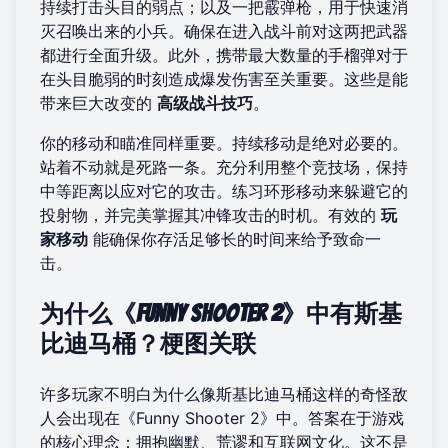
持续打击头目的弱点；以及一把霰弹枪，用于快速消
灭召唤出来的小兵。确保在进入战斗前对这两把武器
都进行全面升级。此外，携带最大数量的手榴弹对于
在头目脆弱的时刻造成爆发伤害至关重要。这些是能
带来巨大改变的
高级战斗技巧
。
你的移动和瞄准同样重要。持续移动是绝对必要的。
站着不动就是死路一条。充分利用整个竞技场，保持
中等距离以应对它的攻击。练习环形移动来躲避它的
投射物，并完美掌握其冲锋攻击的时机。有效的
玩
家移动
能确保你存活足够长的时间来给予致命一
击。
为什么《Funny Shooter 2》中有斯基
比迪马桶？梗图关联
许多玩家不明白为什么像斯基比迪马桶这样的奇怪敌
人会出现在《Funny Shooter 2》中。答案在于游戏
的核心理念：拥抱幽默、荒谬和互联网文化。这不是