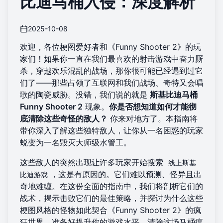
比迪马桶入侵：深度解析
2025-10-08
欢迎，各位梗图爱好者和《Funny Shooter 2》的玩
家们！如果你一直在我们最喜欢的射击游戏中奋力厮
杀，穿越欢乐混乱的战场，那你很可能已经遇到过它
们了——那些占领了互联网和我们战场、奇特又会唱
歌的陶瓷威胁。没错，我们说的就是
斯基比迪马桶
Funny Shooter 2
现象。
你是否想知道如何才能彻
底清除这些奇怪的敌人？
你来对地方了。本指南将
带你深入了解这些独特敌人，让你从一名困惑的玩家
蜕变为一名毁灭大师级水管工。
这些敌人的突然出现让许多玩家开始搜索
线上斯基
，这是有原因的。它们难以预测、怪异且出
比迪游戏
奇地难缠。在这份全面的指南中，我们将剖析它们的
战术，揭示击败它们的最佳策略，并探讨为什么这些
梗图风格的怪物如此契合《Funny Shooter 2》的疯
狂世界。准备好提升你的游戏水平，清除这场马桶瘟