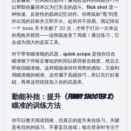
以帮助你赢得本以为已失去的战斗。
flick shot
是一
种快速、反射性的肌肉记忆动作。你将鼠标"甩"到意
外出现的目标并立即开火。起初并不容易。我记得在
一个 boss 关卡失败了 20 次，才终于打出一次幸运
的甩枪并获胜——这彻底改变了局面！通过练习，它
会成为强大的反应工具。
对于带有瞄准镜的武器，
quick scope
是指你仅在
瞄准镜下停留足够短的时间以获得射击精度，然后立
即收回瞄准镜。这样既能保持对局势的感知，又能利
用瞄准镜的精准。这些属于高级技巧，所以先打好基
础，再将这些炫技加入你的武器库。
勤能补拙：提升《Funny Shooter 2》
瞄准的训练方法
你可以整天阅读指南，但真正的提升来自练习。关键
是有目的的练习。不要盲目游戏；每次登录时专注于