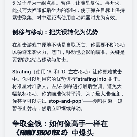
5 发子弹为一组点射。暂停，让准星复位。再开火。
此技巧大幅降低后坐力的影响，使子弹在目标上保持
紧密聚集。对中远距离使用自动武器时尤为有效。
侧移与移动：把失误转化为优势
在射击游戏中原地不动是自取灭亡。你需要不断移动
以躲避来袭火力。然而，移动也会影响瞄准。关键是
要智能地结合移动与射击。
Strafing
（使用 'A' 和 'D' 左右移动）让你更难被击
中。你可以利用它的优势进行"
strafing into
"射击。
将准星对准敌人。左/右侧移进行最后微调。避免大
幅鼠标移动。你的瞄准保持平滑。为了最大准确度，
你甚至可以尝试"
stop-and-pop
"——侧移闪避，短
暂停止射击，然后立即继续移动。
争取金钱：如何像高手一样在
《Funny Shooter 2》中爆头