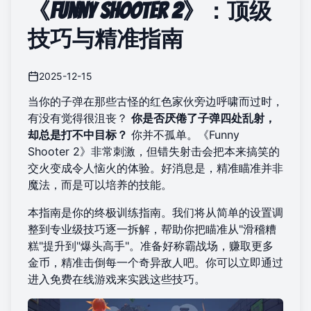
《Funny Shooter 2》：顶级
技巧与精准指南
2025-12-15
当你的子弹在那些古怪的红色家伙旁边呼啸而过时，
有没有觉得很沮丧？
你是否厌倦了子弹四处乱射，
却总是打不中目标？
你并不孤单。《Funny
Shooter 2》非常刺激，但错失射击会把本来搞笑的
交火变成令人恼火的体验。好消息是，精准瞄准并非
魔法，而是可以培养的技能。
本指南是你的终极训练指南。我们将从简单的设置调
整到专业级技巧逐一拆解，帮助你把瞄准从"滑稽糟
糕"提升到"爆头高手"。准备好称霸战场，赚取更多
金币，精准击倒每一个奇异敌人吧。你可以立即通过
进入
免费在线游戏
来实践这些技巧。