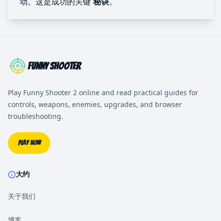
动。这是成功的关键
秘诀
。
Funny Shooter
Play Funny Shooter 2 online and read practical guides for
controls, weapons, enemies, upgrades, and browser
troubleshooting.
Play Now
大约
关于我们
博客