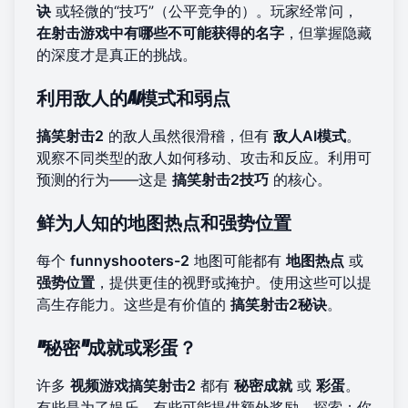
诀
或轻微的“技巧”（公平竞争的）。玩家经常问，
在射击游戏中有哪些不可能获得的名字
，但掌握隐藏
的深度才是真正的挑战。
利用敌人的AI模式和弱点
搞笑射击2
的敌人虽然很滑稽，但有
敌人AI模式
。
观察不同类型的敌人如何移动、攻击和反应。利用可
预测的行为——这是
搞笑射击2技巧
的核心。
鲜为人知的地图热点和强势位置
每个
funnyshooters-2
地图可能都有
地图热点
或
强势位置
，提供更佳的视野或掩护。使用这些可以提
高生存能力。这些是有价值的
搞笑射击2秘诀
。
“秘密”成就或彩蛋？
许多
视频游戏搞笑射击2
都有
秘密成就
或
彩蛋
。
有些是为了娱乐，有些可能提供额外奖励。探索；你