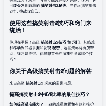
可能会发现隐藏的
搞笑射击2秘诀
。当你
玩搞笑射击
2
时，挑战你自己。
使用这些搞笑射击2技巧和窍门来
统治！
你现在掌握了高级
搞笑射击2技巧
和
窍门
。从瞄准
和移动到武器掌握和发现
秘密
，这些策略将有所帮
助。练习是关键。你最想
首先在游戏中尝试
哪个技
巧？
你关于高级搞笑射击2问题的解答
来自高级
搞笑射击2
玩家的常见问题。
提高搞笑射击2中K/D比率的最佳技巧？
如何提高瞄准能力？
一致的准星位置和有效的掩护