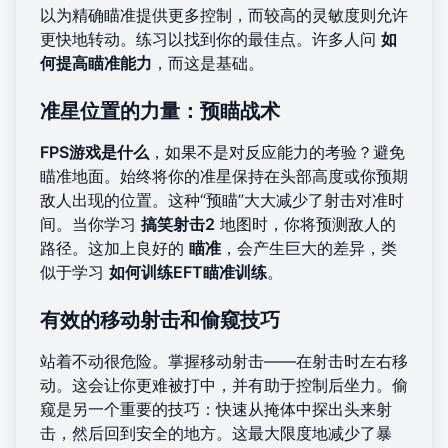
以为精确瞄准提供更多控制，而较高的灵敏度则允许
更快地转动。练习以找到你的最佳点。许多人问
如
何提高瞄准能力
，而这是基础。
准星位置的力量：预瞄战术
FPS游戏是什么
，如果不是对反应能力的考验？避免
瞄准地面。始终将你的准星保持在头部高度或你预期
敌人出现的位置。这种“预瞄”大大减少了射击对准时
间。当你学习
搞笑射击2
地图时，你将预测敌人的
路径。这加上良好的
瞄准
，会产生巨大的差异，类
似于学习
如何训练EFT瞄准训练
。
有效的移动射击和偷窥技巧
站着不动很危险。掌握移动射击——在射击时左右移
动。这会让你更难被打中，并有助于控制后坐力。偷
窥是另一个重要的技巧：快速从掩体中探出头来射
击，然后回到安全的地方。这最大限度地减少了暴