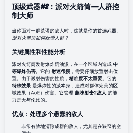
顶级武器#2：派对火箭筒——人群控
制大师
当你面对一群荒谬的敌人时，这就是你的首选武器。
派对火箭筒如何处理人群？
关键属性和性能分析
派对火箭筒发射爆炸奶油派，在一个区域内造成
中
等爆炸伤害
。它的
射速很慢
，需要仔细放置射击位
置。由于溅射伤害的性质，
精准度不太重要
。它的
特殊效果
是爆炸性的派本身，造成对群体完美的区
域效果（AoE）伤害。它管理
趣味射击2敌人
的能
力是无与伦比的。
优点：处理多个愚蠢的敌人
非常有效地清除成群的敌人，尤其是在狭窄的空