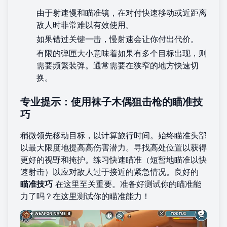
由于射速慢和瞄准镜，在对付快速移动或近距离
敌人时非常难以有效使用。
如果错过关键一击，慢射速会让你付出代价。
有限的弹匣大小意味着如果有多个目标出现，则
需要频繁装弹。通常需要在狭窄的地方快速切
换。
专业提示：使用袜子木偶狙击枪的瞄准技
巧
稍微领先移动目标，以计算旅行时间。始终瞄准头部
以最大限度地提高高伤害潜力。寻找高处位置以获得
更好的视野和掩护。练习快速瞄准（短暂地瞄准以快
速射击）以应对敌人过于接近的紧急情况。良好的
瞄准技巧
在这里至关重要。准备好测试你的瞄准能
力了吗？
在这里测试你的瞄准能力
！