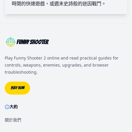
時間的快速遊戲，或週末史詩般的迷因戰鬥。
Funny Shooter
Play Funny Shooter 2 online and read practical guides for
controls, weapons, enemies, upgrades, and browser
troubleshooting.
Play Now
大約
關於我們