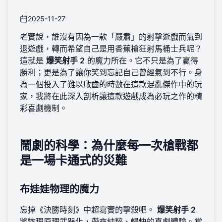
2025-11-27
老實說，誰沒有因為一款「嚴肅」的射擊遊戲而氣到
退遊戲，轉而希望自己是用香蕉槍狂射馬桶士兵呢？
這就是
爆笑射手 2
的魔力所在。它不只是為了贏得
勝利；更是為了讓你笑到忘記自己曾經氣到不行。身
為一個投入了難以啟齒的時數在這款混亂傑作中的玩
家，我將在此深入剖析讓這款遊戲成為必玩之作的精
彩喜劇機制。
鬧劇的科學：為什麼每一次槍戰都
是一場卡通式的災難
布娃娃物理的魔力
忘掉《決勝時刻》中超寫實的擊殺吧。
爆笑射手 2
將物理原理武器化，帶來純粹、暢快的喜劇體驗。當