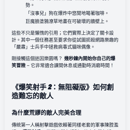
勢。
「沒事兒」狗在爆炸中悠閒地喝著咖啡。
巨魔臉塗鴉潦草地畫在可破壞的牆壁上。
這些不只是懶惰的引用；它們實際上決定了關卡設
計。其中一個任務甚至要求你從試圖扼殺網路樂趣的
「嚴肅」士兵手中拯救病毒式貓咪偶像。
剛接觸這個迷因樂園嗎？
幾秒鐘內開始你自己的爆
笑冒險
– 它非常適合課間休息或通勤時消磨時間！
《爆笑射手 2：無阻礙版》如何創
造難忘的敵人
為什麼荒謬的敵人完美合理
傳統第一人稱射擊遊戲依賴著同樣老套的軍事陳腔濫