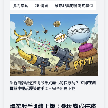
彈力拳套
25 傷害
帶來經典的鬧劇式擊倒
想親自體驗這種將歡樂武器化的快感嗎？
立即在瀏
覽器中暢玩爆笑射手 2
– 完全無需下載！
爆笑射手 2 線上版：迷因變成任務