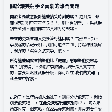
關於爆笑射手 2 喜劇的熱門問題
開發者是故意設計這些搞笑時刻的嗎？
絕對是！修
補程式說明中常常會包含「喜劇平衡調整」，與武器
調整並列。他們非常認真地對待樂趣。
未來的更新會加入更多流行迷因嗎？
當然會。第三
季洩漏的情報表明，我們可能會看到手持爆炸性護膚
手榴彈的「潔淨女孩美學」敵人。
所有這些幽默會讓遊戲比「嚴肅」射擊遊戲更容易
嗎？
別被騙了。遊戲中期的難度飆升是真實存在
的，需要策略性武器升級，你可以在
我們的武器百
科全書中探索
。
說夠了。是時候加入混亂了。別再分析歡笑了，開始
創造歡笑吧！→
在此免費暢玩爆笑射手 2
← 每次爆
頭都附帶一個笑點，保證讓你笑開懷。非常適合午餐