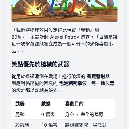
「我們將物理效果設定得比現實『晃動』約
20%。」主設計師 Alexei Petrov 透露。「目標是讓
每一次擊殺都能獨立成為一個可分享的迷你喜劇小
品。」
笑點優先於槍械的武器
從用於透過滑倒在戰場上進行破壞的
香蕉發射器
，
到應對黏糊糊的困境的
泡泡糖衝擊波
，每一種武器
的設計都以喜劇為優先：
武器
數據
喜劇目的
屁墊
0 傷害
分心 + 完全的羞辱
彩紙砲
10 傷害
將槍戰變成一場派對