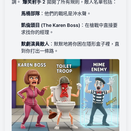
調。
爆笑射手 2
拋開了所有規則，敵人名單包括：
馬桶部隊
：他們的戰吼是沖水聲。
凱倫頭目 (The Karen Boss)
：在槍戰中直接要
求找你的經理。
默劇演員敵人
：默默地將你困在隱形盒子裡，直
到你打出一條路。