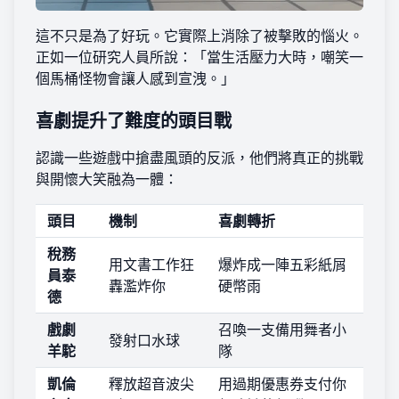
這不只是為了好玩。它實際上消除了被擊敗的惱火。
正如一位研究人員所說：「當生活壓力大時，嘲笑一
個馬桶怪物會讓人感到宣洩。」
喜劇提升了難度的頭目戰
認識一些遊戲中搶盡風頭的反派，他們將真正的挑戰
與開懷大笑融為一體：
頭目
機制
喜劇轉折
稅務
用文書工作狂
爆炸成一陣五彩紙屑
員泰
轟濫炸你
硬幣雨
德
戲劇
召喚一支備用舞者小
發射口水球
羊駝
隊
凱倫
釋放超音波尖
用過期優惠券支付你