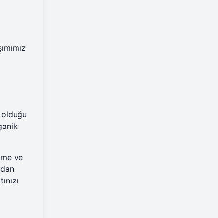
aşımımız
z olduğu
ganik
nme ve
mdan
tınızı