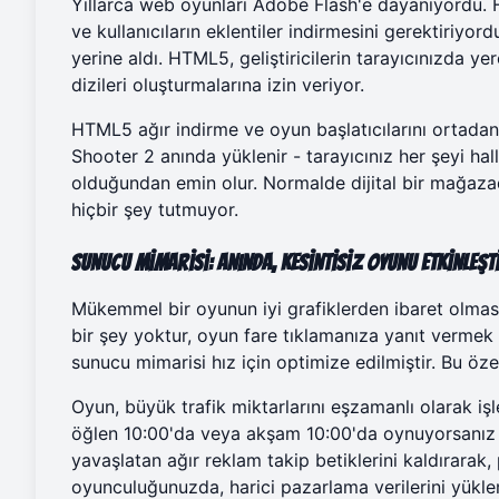
Yıllarca web oyunları Adobe Flash'e dayanıyordu. 
ve kullanıcıların eklentiler indirmesini gerektiriyo
yerine aldı. HTML5, geliştiricilerin tarayıcınızda y
dizileri oluşturmalarına izin veriyor.
HTML5 ağır indirme ve oyun başlatıcılarını ortadan 
Shooter 2
anında yüklenir - tarayıcınız her şeyi hall
olduğundan emin olur. Normalde dijital bir mağaza
hiçbir şey tutmuyor.
Sunucu Mimarisi: Anında, Kesintisiz Oyunu Etkinleşt
Mükemmel bir oyunun iyi grafiklerden ibaret olması y
bir şey yoktur, oyun fare tıklamanıza yanıt vermek 
sunucu mimarisi hız için optimize edilmiştir. Bu özel
Oyun, büyük trafik miktarlarını eşzamanlı olarak işl
öğlen 10:00'da veya akşam 10:00'da oynuyorsanız b
yavaşlatan ağır reklam takip betiklerini kaldırarak,
oyunculuğunuzda, harici pazarlama verilerini yükle