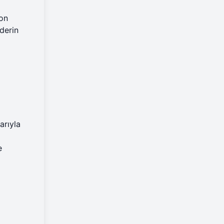
on
derin
arıyla
e