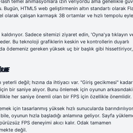
Flash temel animasyonlara izin veriyordu ama genellikle güv
rdu. Bugün, HTML5 web geliştirmenin altın standartı olarak Fla
erel olarak çalışan karmaşık 3B ortamlar ve hızlı tempolu ey
kaldırıyor. Sadece sitemizi ziyaret edin, 'Oyna'ya tıklayın 
eder. Bu teknoloji grafiklerin keskin ve kontrollerin duyarlı
da ödemeniz gereken yüksek uç bir başlık gibi hissettiriyor
irme
eterli değil; hızına da ihtiyacı var. "Giriş gecikmesi" kada
için bir saniye alıyor. Bunu önlemek için oyunun arkasındaki
likle her saniye önemli olan bir FPS için özellikle önemlidir.
emek için tasarlanmış yüksek hızlı sunucularda barındırılıyor
ile, oyunun hızla başladığı anlamına geliyor. Sayfa yüklem
pürüzsüz FPS deneyimi
akıcı kalır. Odak tamamen
mekte değil.