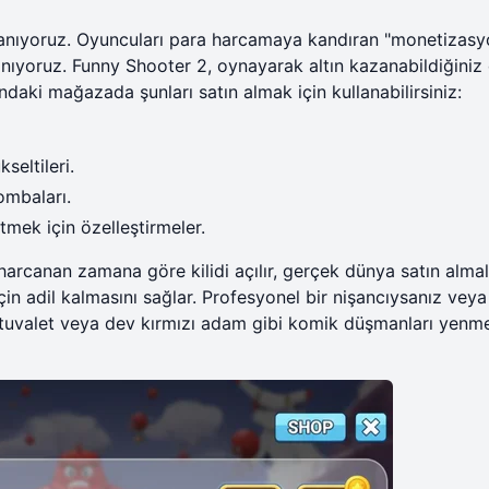
anıyoruz. Oyuncuları para harcamaya kandıran "monetizasy
ıyoruz. Funny Shooter 2, oynayarak altın kazanabildiğiniz 
yundaki mağazada şunları satın almak için kullanabilirsiniz:
seltileri.
ombaları.
tmek için özelleştirmeler.
harcanan zamana göre kilidi açılır, gerçek dünya satın almal
çin adil kalmasını sağlar. Profesyonel bir nişancıysanız veya
tuvalet veya dev kırmızı adam gibi komik düşmanları yenm