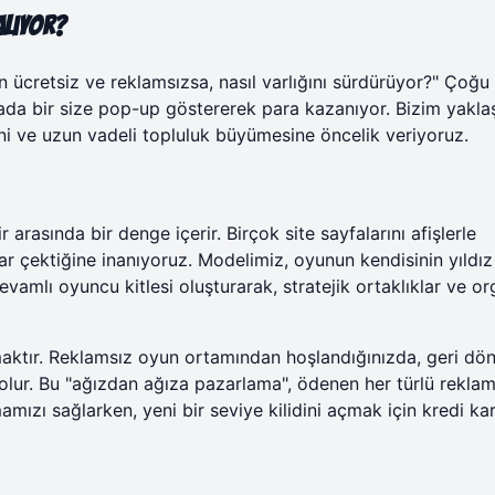
alıyor?
 ücretsiz ve reklamsızsa, nasıl varlığını sürdürüyor?" Çoğu
ikada bir size pop-up göstererek para kazanıyor. Bizim yakl
mini ve uzun vadeli topluluk büyümesine öncelik veriyoruz.
r arasında bir denge içerir. Birçok site sayfalarını afişlerle
r çektiğine inanıyoruz. Modelimiz, oyunun kendisinin yıldı
vamlı oyuncu kitlesi oluşturarak, stratejik ortaklıklar ve or
aktır.
Reklamsız oyun
ortamından hoşlandığınızda, geri dö
 olur. Bu "ağızdan ağıza pazarlama", ödenen her türlü rekla
ızı sağlarken, yeni bir seviye kilidini açmak için kredi kar