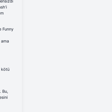
ensizdi
sh'i
lem
ve
Funny
, ama
r kötü
. Bu,
esini