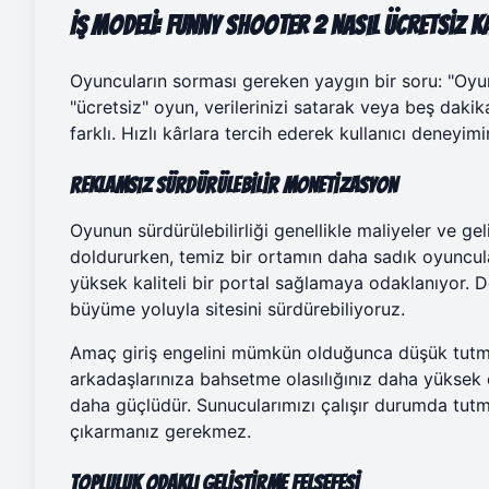
İş Modeli: Funny Shooter 2 Nasıl Ücretsiz K
Oyuncuların sorması gereken yaygın bir soru: "Oyun
"ücretsiz" oyun, verilerinizi satarak veya beş dak
farklı. Hızlı kârlara tercih ederek kullanıcı deneyi
Reklamsız Sürdürülebilir Monetizasyon
Oyunun sürdürülebilirliği genellikle maliyeler ve geli
doldururken, temiz bir ortamın daha sadık oyuncula
yüksek kaliteli bir portal sağlamaya odaklanıyor. De
büyüme yoluyla sitesini sürdürebiliyoruz.
Amaç giriş engelini mümkün olduğunca düşük tutm
arkadaşlarınıza bahsetme olasılığınız daha yüksek
daha güçlüdür. Sunucularımızı çalışır durumda tutmam
çıkarmanız gerekmez.
Topluluk Odaklı Geliştirme Felsefesi