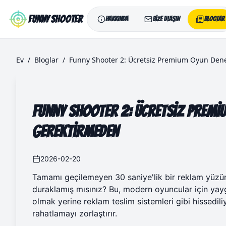
Skip to main content
Funny Shooter
Hakkında
Bize Ulaşın
Bloglar
Ev
/
Bloglar
/
Funny Shooter 2: Ücretsiz Premium Oyun Den
Funny Shooter 2: Ücretsiz Premiu
Gerektirmeden
2026-02-20
Tamamı geçilemeyen 30 saniye'lik bir reklam yü
duraklamış mısınız? Bu, modern oyuncular için yayg
olmak yerine reklam teslim sistemleri gibi hissedili
rahatlamayı zorlaştırır.