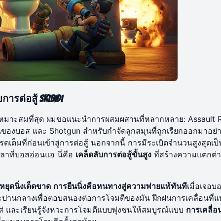
รต่อสู้ Skibidi
่เหมาะสมที่สุด ผมขอแนะนำการผสมผสานที่หลากหลาย: Assault R
่อนของบอส และ Shotgun สำหรับกำจัดลูกสมุนที่ถูกเรียกออกมาอย่
เต็มที่ก่อนเข้าสู่การต่อสู้ นอกจากนี้ การมีระเบิดจำนวนสูงสุดเป็น
ลาที่บอสอ่อนแอ นี่คือ
เคล็ดลับการต่อสู้ขั้นสูง
ที่สร้างความแตกต่า
หยุดนิ่งเด็ดขาด
การยืนนิ่งคือหนทางสู่ความพ่ายแพ้ทันที
เมื่อเจอบอ
ปานกลางเพื่อตอบสนองต่อการโจมตีของมัน ฝึกฝนการเคลื่อนที่แ
งใส่ และเรียนรู้จังหวะการโจมตีแบบพุ่งชนให้สมบูรณ์แบบ
การเคลื่อน