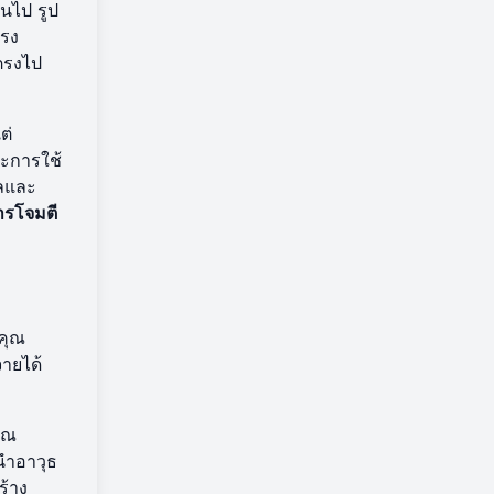
ันไป รูป
แรง
ตรงไป
ต่
ะการใช้
าลและ
ารโจมตี
่คุณ
จายได้
คุณ
นำอาวุธ
ร้าง