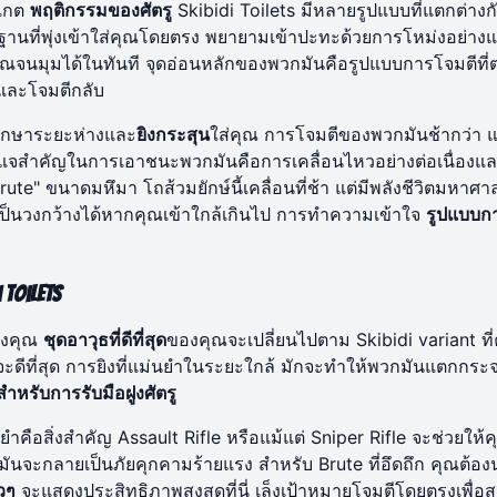
งเกต
พฤติกรรมของศัตรู
Skibidi Toilets มีหลายรูปแบบที่แตกต่างก
รฐานที่พุ่งเข้าใส่คุณโดยตรง พยายามเข้าปะทะด้วยการโหม่งอย่าง
จนมุมได้ในทันที จุดอ่อนหลักของพวกมันคือรูปแบบการโจมตีที่
และโจมตีกลับ
ะรักษาระยะห่างและ
ยิงกระสุน
ใส่คุณ การโจมตีของพวกมันช้ากว่า แ
จสำคัญในการเอาชนะพวกมันคือการเคลื่อนไหวอย่างต่อเนื่องแล
Brute" ขนาดมหึมา โถส้วมยักษ์นี้เคลื่อนที่ช้า แต่มีพลังชีวิตมหาศ
ป็นวงกว้างได้หากคุณเข้าใกล้เกินไป การทำความเข้าใจ
รูปแบบก
Toilets
ของคุณ
ชุดอาวุธที่ดีที่สุด
ของคุณจะเปลี่ยนไปตาม Skibidi variant ที
งจะดีที่สุด การยิงที่แม่นยำในระยะใกล้ มักจะทำให้พวกมันแตกกระ
สำหรับการรับมือฝูงศัตรู
ยำคือสิ่งสำคัญ Assault Rifle หรือแม้แต่ Sniper Rifle จะช่วยให้
ันจะกลายเป็นภัยคุกคามร้ายแรง สำหรับ Brute ที่อึดถึก คุณต้อง
วๆ
จะแสดงประสิทธิภาพสูงสุดที่นี่ เล็งเป้าหมายโจมตีโดยตรงเพื่อส