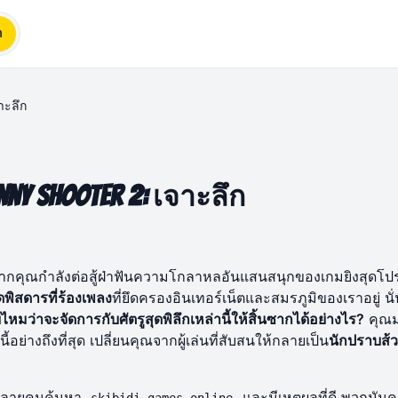
ก
าะลึก
nny Shooter 2: เจาะลึก
! หากคุณกำลังต่อสู้ฝ่าฟันความโกลาหลอันแสนสนุกของเกมยิงสุดโ
ดพิสดารที่ร้องเพลง
ที่ยึดครองอินเทอร์เน็ตและสมรภูมิของเราอยู่ นั่
ไหมว่าจะจัดการกับศัตรูสุดพิลึกเหล่านี้ให้สิ้นซากได้อย่างไร?
คุณมา
นี้อย่างถึงที่สุด เปลี่ยนคุณจากผู้เล่นที่สับสนให้กลายเป็น
นักปราบส้
่นหลายคนค้นหา
และมีเหตุผลที่ดี พวกมัน
skibidi games online