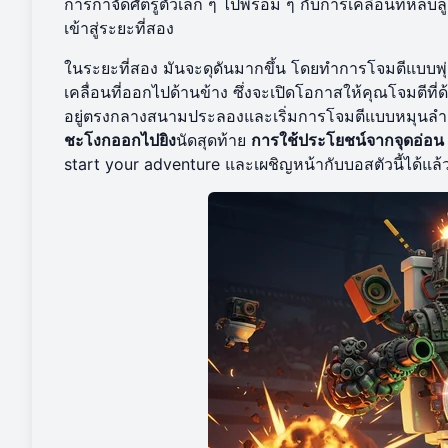
การกำจัดศัตรูตัวเล็ก ๆ ไปพร้อม ๆ กับการเคลื่อนที่หลบ
เข้าสู่ระยะที่สอง
ในระยะที่สอง มันจะดุดันมากขึ้น โดยทำการโจมตีแบบพุ่ง
เคลื่อนที่ออกไปด้านข้าง ซึ่งจะเปิดโอกาสให้คุณโจมตีที่ด
อยู่ตรงกลางสนามประลองและเริ่มการโจมตีแบบหมุนลำแสงเ
ชะโงกออกไปยิง
นัดสุดท้าย
การใช้ประโยชน์จากจุดอ่อน
start your adventure
และเผชิญหน้ากับบอสตัวนี้ได้แล้วว