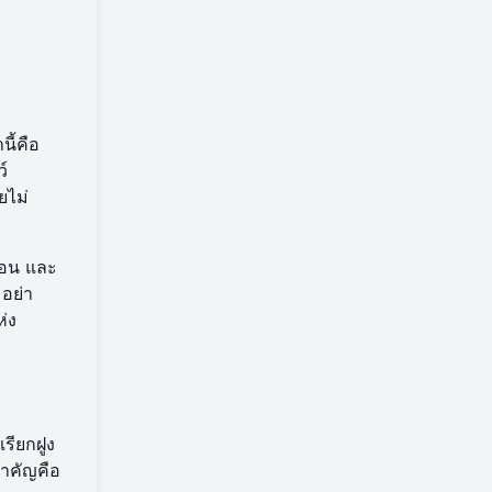
ี้คือ
ว์
ยไม่
อ่อน และ
อย่า
ห่ง
รียกฝูง
สำคัญคือ