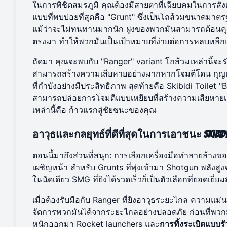
ในการพิชิตสมรภูมิ คุณต้องมีสายตาที่เฉียบคมในการสั
แบบที่พบบ่อยที่สุดคือ "Grunt" ซึ่งเป็นโถส้วมขนาดมาต
แม้ว่าจะไม่ทนทานมากนัก ฝูงของพวกมันสามารถต้อนคุณ
ตรงมา ทำให้พวกมันเป็นเป้าหมายที่ง่ายต่อการหลบหลีก
ถัดมา คุณจะพบกับ "Ranger" variant โถส้วมเหล่านี้จ
สามารถสร้างความเสียหายอย่างมากหากโจมตีโดน กุญแ
ที่กำบังอย่างมีประสิทธิภาพ สุดท้ายคือ Skibidi Toilet "
สามารถปล่อยการโจมตีแบบเหยียบที่สร้างความเสียหายเ
เหล่านี้คือ ก้าวแรกสู่ชัยชนะของคุณ
อาวุธและกลยุทธ์ที่ดีที่สุดในการเอาชนะ Skibidi 
ตอนนี้มาถึงส่วนที่สนุก: การเลือกเครื่องมือทำลายล้าง
เผชิญหน้า สำหรับ Grunts ที่พุ่งเข้ามา Shotgun พลังสู
ในนัดเดียว SMG ที่ยิงได้รวดเร็วก็เป็นตัวเลือกที่ยอดเยี่ยม
เมื่อต้องรับมือกับ Ranger ที่ยิงอาวุธระยะไกล ความแม่น
จัดการพวกมันได้จากระยะไกลอย่างปลอดภัย ก่อนที่พวกม
หนักออกมา Rocket launchers และ
การทิ้งระเบิดแบบรั