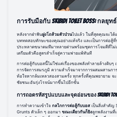
การรับมือกับ Skibidi Toilet Boss: กลยุทธ
หลังจากฝ่าฟัน
ฝูงโถส้วมตัวป่วน
ไปแล้ว ในที่สุดคุณจะได้
บททดสอบทักษะของคุณอย่างแท้จริง และเป็นการต่อสู้ที่น่
ประหลาดขนาดมหึมาหลายด่านพร้อมชุดการโจมตีที่ไม่เห
เตรียมตัวคือสูตรสำเร็จสู่ความพ่ายแพ้ทันที
การต่อสู้กับบอสนี้ไม่ใช่แค่เรื่องของพลังทำลายล้างดิบๆ 
การจัดการสมรภูมิ ความสำเร็จมาจากการผสมผสานการเคล
ท้อใจหากล้มเหลวสองสามครั้ง ทุกครั้งที่คุณพยายาม จะสอ
ชัยชนะอันรุ่งโรจน์มากขึ้นไปอีกขั้น
การถอดรหัสรูปแบบและจุดอ่อนของ Skibidi Toil
การทำความเข้าใจ
กลไกการต่อสู้กับบอส
เป็นสิ่งสำคัญ
Grunts ตัวเล็ก ๆ ออกมา
ขณะเดียวกันก็ยิง
ลูกพลังงานที่