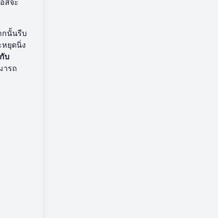
 บอสจะ
กนั้นรีบ
หยุดนิ่ง
กับ
มารถ