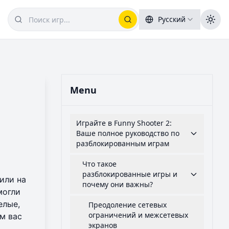
Русский
Menu
Играйте в Funny Shooter 2:
Ваше полное руководство по
разблокированным играм
Что такое
разблокированные игры и
или на
почему они важны?
могли
елые,
Преодоление сетевых
ограничений и межсетевых
м вас
экранов