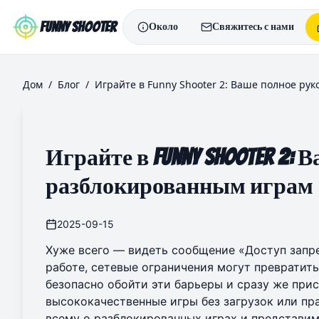
Skip to main content
Funny Shooter
Около
Свяжитесь с нами
Дом
/
Блог
/
Играйте в Funny Shooter 2: Ваше полное ру
Играйте в Funny Shooter 2:
разблокированным играм
2025-09-15
Хуже всего — видеть сообщение «Доступ запре
работе, сетевые ограничения могут превратить
безопасно обойти эти барьеры и сразу же прис
высококачественные игры без загрузок или пр
всему о разблокированных играх и представи