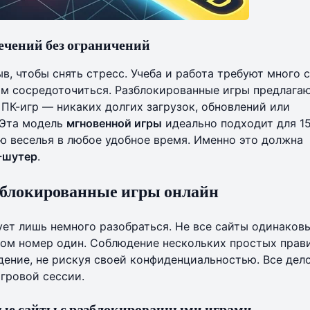
ечений без ограничений
, чтобы снять стресс. Учеба и работа требуют много с
ам сосредоточиться. Разблокированные игры предлагаю
 ПК-игр — никаких долгих загрузок, обновлений или
 Эта модель
мгновенной игры
идеально подходит для 1
ю веселья в любое удобное время. Именно это должна
-шутер
.
азблокированные игры онлайн
ет лишь немного разобраться. Не все сайты одинаковы
том номер один. Соблюдение нескольких простых прав
ение, не рискуя своей конфиденциальностью. Все дело
гровой сессии.
ные сайты с разблокированными играми