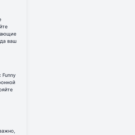
е
йте
вающие
гда ваш
 Funny
ронной
ряйте
важно,