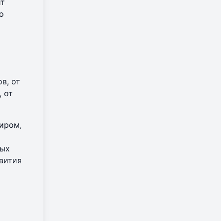
ит
о
в, от
 от
иром,
ных
звития