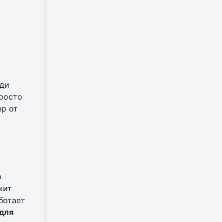
еди
просто
ер от
ю
жит
ботает
для