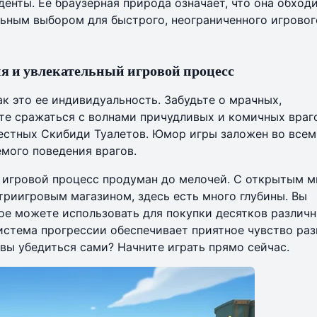
денты. Ее браузерная природа означает, что она обход
льным выбором для быстрого, неограниченного игровог
я и увлекательный игровой процесс
ак это ее индивидуальность. Забудьте о мрачных,
те сражаться с волнами причудливых и комичных враго
естных Скибиди Туалетов. Юмор игры заложен во всем,
мого поведения врагов.
— игровой процесс продуман до мелочей. С открытым м
риигровым магазином, здесь есть много глубины. Вы
рое можете использовать для покупки десятков различ
система прогрессии обеспечивает приятное чувство ра
товы убедиться сами?
Начните играть прямо сейчас
.