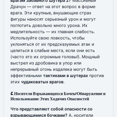
врагам Забавного Шутера 2?
Массивный
Драчун — ответ на этот вопрос в форме
врага. Эти крупные, внушающие страх
фигуры наносят серьезный урон и могут
поглотить довольно много урона. Их
медлительность — их главная слабость.
Используйте свою ловкость, чтобы
уклоняться от их предсказуемых атак и
целиться в слабые места, если они есть
(часто это их огромные головы!). Мощный
выстрел из дробовика в упор или
непрерывный огонь издалека могут быть
эффективными
тактиками в шутерах
против
этих
чудаковатых врагов
.
C. Носители Взрывающихся Бочек: Обнаружение и
Использование Этих Ходячих Опасностей
Что представляют собой опасности со
взрывающимися бочками?
А, носители