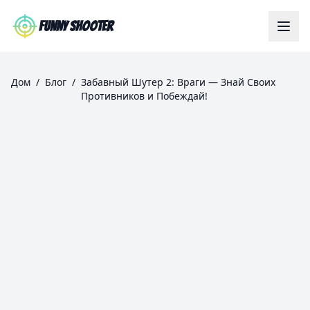
Skip to main content
Funny Shooter
Дом
/
Блог
/
Забавный Шутер 2: Враги — Знай Своих
Противников и Побеждай!