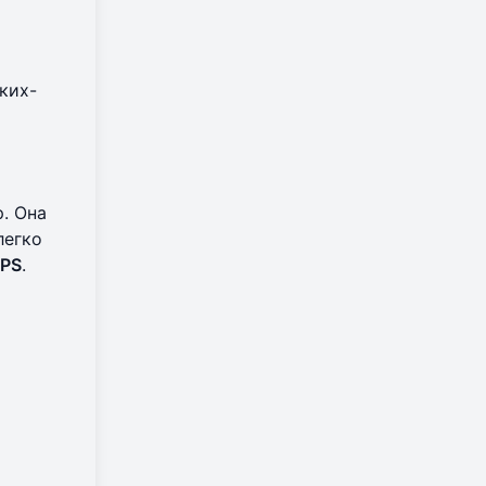
ких-
р. Она
легко
FPS
.