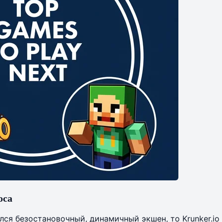
оса
ся безостановочный, динамичный экшен, то Krunker.io