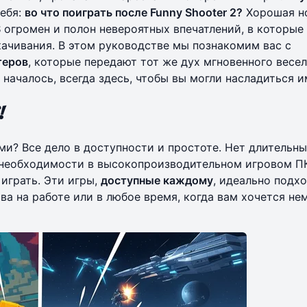
себя:
во что поиграть после Funny Shooter 2?
Хорошая но
S
огромен и полон невероятных впечатлений, в которы
качивания. В этом руководстве мы познакомим вас с
теров
, которые передают тот же дух мгновенного весел
е началось, всегда здесь, чтобы вы могли насладиться и
!
и? Все дело в доступности и простоте. Нет длительн
т необходимости в высокопроизводительном игровом П
играть. Эти игры,
доступные каждому
, идеально подх
ва на работе или в любое время, когда вам хочется не