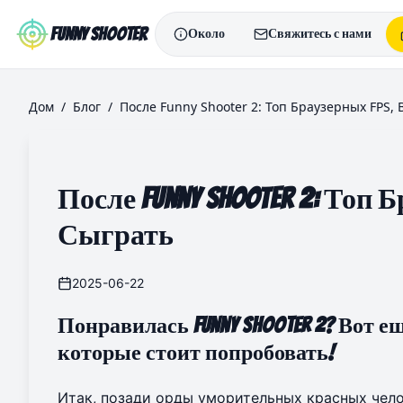
Skip to main content
Funny Shooter
Около
Свяжитесь с нами
Дом
/
Блог
/
После Funny Shooter 2: Топ Браузерных FPS,
После Funny Shooter 2: Топ
Сыграть
2025-06-22
Понравилась Funny Shooter 2? Вот 
которые стоит попробовать!
Итак, позади орды уморительных красных чел