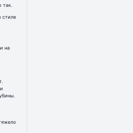
 так.
 стиле
и на
т.
 и
убины.
 тяжело