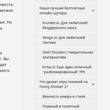
вость:
Наши лучшие бесплатные
е можно
онлайн-шутеры
ья. Но
Krunker.io: Для любителей
безудержного хаоса
м.
Venge.io: Для любителей
тактики
Shell Shockers: Уморительная
ых
альтернатива
К. Вы
одят
Kirka.io: Еще один отличный
много
"разблокированный" FPS
Что делает игру похожей на
Funny Shooter 2?
Важность юмора и стиля
Плавный и понятный