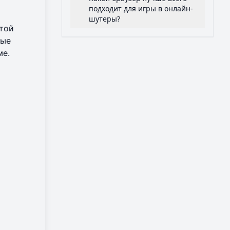
подходит для игры в онлайн-
шутеры?
отой
ные
ме
.