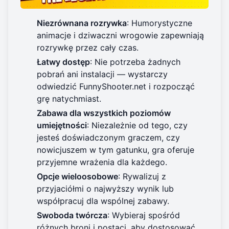
Niezrównana rozrywka
: Humorystyczne
animacje i dziwaczni wrogowie zapewniają
rozrywkę przez cały czas.
Łatwy dostęp
: Nie potrzeba żadnych
pobrań ani instalacji — wystarczy
odwiedzić
FunnyShooter.net
i rozpocząć
grę natychmiast.
Zabawa dla wszystkich poziomów
umiejętności
: Niezależnie od tego, czy
jesteś doświadczonym graczem, czy
nowicjuszem w tym gatunku, gra oferuje
przyjemne wrażenia dla każdego.
Opcje wieloosobowe
: Rywalizuj z
przyjaciółmi o najwyższy wynik lub
współpracuj dla wspólnej zabawy.
Swoboda twórcza
: Wybieraj spośród
różnych broni i postaci, aby dostosować