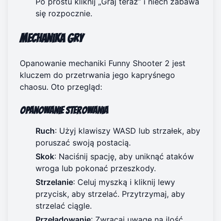
Po prostu kliknij „Graj teraz” i niech zabawa
się rozpocznie.
Mechanika gry
Opanowanie mechaniki Funny Shooter 2 jest
kluczem do przetrwania jego kapryśnego
chaosu. Oto przegląd:
Opanowanie sterowania
Ruch
: Użyj klawiszy WASD lub strzałek, aby
poruszać swoją postacią.
Skok
: Naciśnij spację, aby uniknąć ataków
wroga lub pokonać przeszkody.
Strzelanie
: Celuj myszką i kliknij lewy
przycisk, aby strzelać. Przytrzymaj, aby
strzelać ciągle.
Przeładowanie
: Zwracaj uwagę na ilość