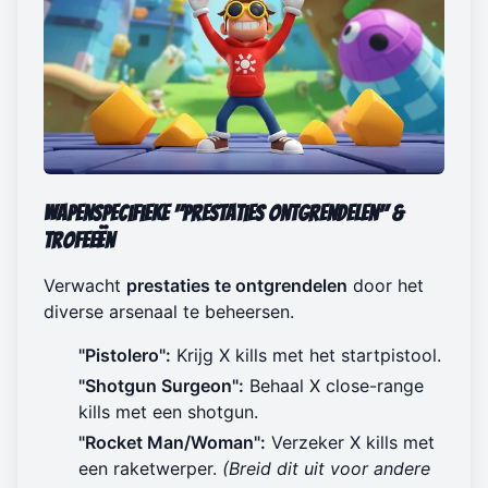
Wapenspecifieke "Prestaties Ontgrendelen" &
Trofeeën
Verwacht
prestaties te ontgrendelen
door het
diverse arsenaal te beheersen.
"Pistolero":
Krijg X kills met het startpistool.
"Shotgun Surgeon":
Behaal X close-range
kills met een shotgun.
"Rocket Man/Woman":
Verzeker X kills met
een raketwerper.
(Breid dit uit voor andere