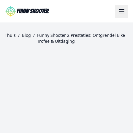
Skip to main content
Funny Shooter
Thuis
/
Blog
/
Funny Shooter 2 Prestaties: Ontgrendel Elke
Trofee & Uitdaging