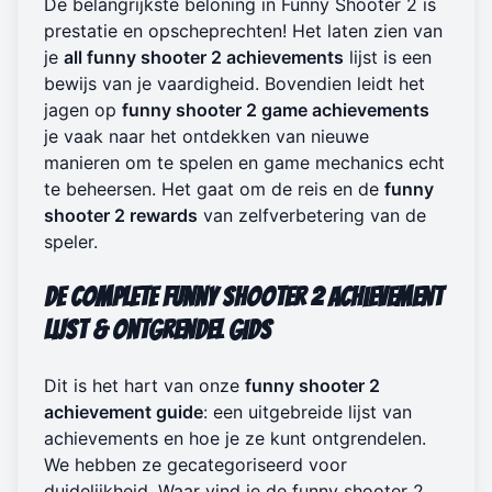
De belangrijkste beloning in Funny Shooter 2 is
prestatie en opscheprechten! Het laten zien van
je
all funny shooter 2 achievements
lijst is een
bewijs van je vaardigheid. Bovendien leidt het
jagen op
funny shooter 2 game achievements
je vaak naar het ontdekken van nieuwe
manieren om te spelen en game mechanics echt
te beheersen. Het gaat om de reis en de
funny
shooter 2 rewards
van zelfverbetering van de
speler.
De Complete Funny Shooter 2 Achievement
Lijst & Ontgrendel Gids
Dit is het hart van onze
funny shooter 2
achievement guide
: een uitgebreide lijst van
achievements en hoe je ze kunt ontgrendelen.
We hebben ze gecategoriseerd voor
duidelijkheid. Waar vind je de funny shooter 2