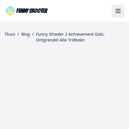
Skip to main content
Funny Shooter
Thuis
/
Blog
/
Funny Shooter 2 Achievement Gids:
Ontgrendel Alle Trofeeën