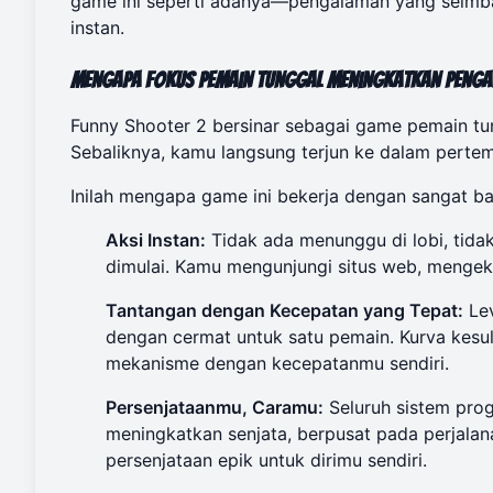
game ini seperti adanya—pengalaman yang seimb
instan.
Mengapa Fokus Pemain Tunggal Meningkatkan Pengal
Funny Shooter 2 bersinar sebagai game pemain tun
Sebaliknya, kamu langsung terjun ke dalam pert
Inilah mengapa game ini bekerja dengan sangat ba
Aksi Instan:
Tidak ada menunggu di lobi, tida
dimulai. Kamu mengunjungi situs web, mengekl
Tantangan dengan Kecepatan yang Tepat:
Lev
dengan cermat untuk satu pemain. Kurva kesu
mekanisme dengan kecepatanmu sendiri.
Persenjataanmu, Caramu:
Seluruh sistem prog
meningkatkan senjata, berpusat pada perja
persenjataan epik untuk dirimu sendiri.