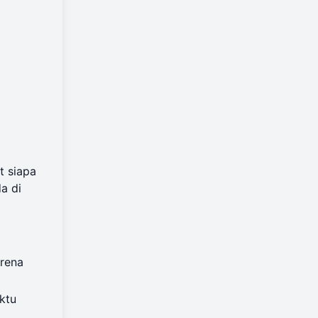
t siapa
a di
arena
ktu