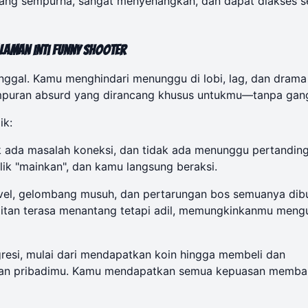
ang sempurna, sangat menyenangkan, dan dapat diakses s
aman Inti Funny Shooter
ggal. Kamu menghindari menunggu di lobi, lag, dan drama 
empuran absurd yang dirancang khusus untukmu—tanpa gan
ik:
k ada masalah koneksi, dan tidak ada menunggu pertandin
ik "mainkan", dan kamu langsung beraksi.
el, gelombang musuh, dan pertarungan bos semuanya dib
litan terasa menantang tetapi adil, memungkinkanmu meng
resi, mulai dari mendapatkan koin hingga membeli dan
lanan pribadimu. Kamu mendapatkan semua kepuasan memb