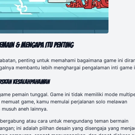
emain & Mengapa Itu Penting
habatan, penting untuk memahami bagaimana game ini dira
galnya membantu lebih menghargai pengalaman inti game i
ruskan Kesalahpahaman
 game pemain tunggal. Game ini tidak memiliki mode multip
mu memuat game, kamu memulai perjalanan solo melawan
n musuh aneh lainnya.
uk bergabung atau cara untuk mengundang teman bermain
angan; ini adalah pilihan desain yang disengaja yang menja