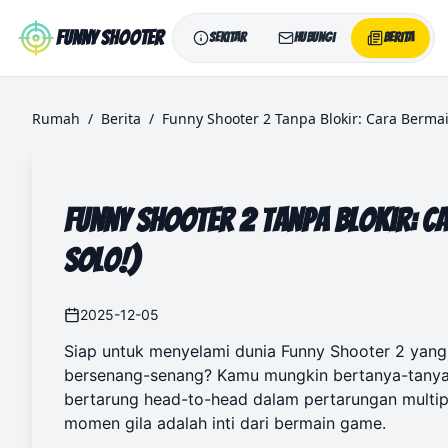
Skip to main content
Funny Shooter
Sekitar
Hubungi
Berita
Rumah
/
Berita
/
Funny Shooter 2 Tanpa Blokir: Cara Berma
Funny Shooter 2 Tanpa Blokir: C
Solo!)
2025-12-05
Siap untuk menyelami dunia Funny Shooter 2 yan
bersenang-senang? Kamu mungkin bertanya-tanya 
bertarung head-to-head dalam pertarungan multip
momen gila adalah inti dari bermain game.