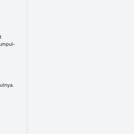
t
kumpul-
utnya.