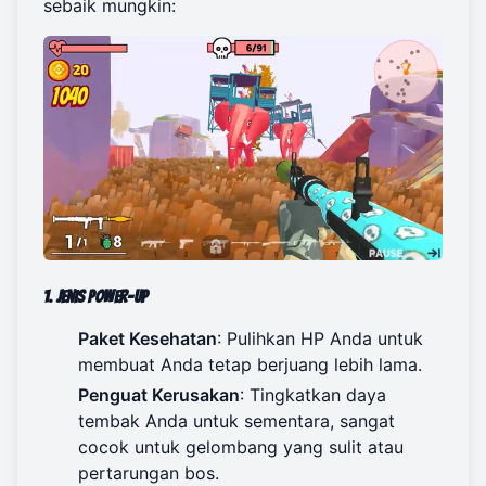
sebaik mungkin:
1. Jenis Power-up
Paket Kesehatan
: Pulihkan HP Anda untuk
membuat Anda tetap berjuang lebih lama.
Penguat Kerusakan
: Tingkatkan daya
tembak Anda untuk sementara, sangat
cocok untuk gelombang yang sulit atau
pertarungan bos.