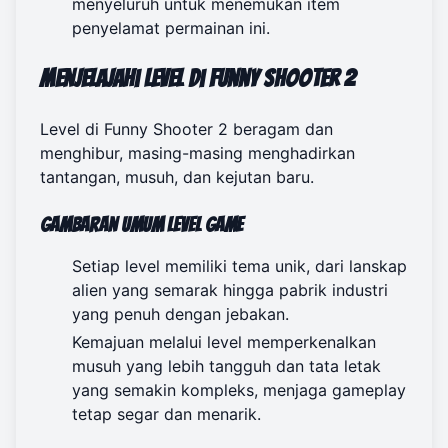
menyeluruh untuk menemukan item
penyelamat permainan ini.
Menjelajahi Level di Funny Shooter 2
Level di Funny Shooter 2 beragam dan
menghibur, masing-masing menghadirkan
tantangan, musuh, dan kejutan baru.
Gambaran Umum Level Game
Setiap level memiliki tema unik, dari lanskap
alien yang semarak hingga pabrik industri
yang penuh dengan jebakan.
Kemajuan melalui level memperkenalkan
musuh yang lebih tangguh dan tata letak
yang semakin kompleks, menjaga gameplay
tetap segar dan menarik.