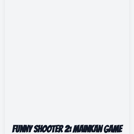
Funny Shooter 2: Mainkan Game