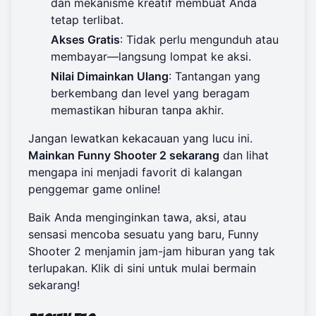
dan mekanisme kreatif membuat Anda
tetap terlibat.
Akses Gratis
: Tidak perlu mengunduh atau
membayar—langsung lompat ke aksi.
Nilai Dimainkan Ulang
: Tantangan yang
berkembang dan level yang beragam
memastikan hiburan tanpa akhir.
Jangan lewatkan kekacauan yang lucu ini.
Mainkan Funny Shooter 2 sekarang
dan lihat
mengapa ini menjadi favorit di kalangan
penggemar game online!
Baik Anda menginginkan tawa, aksi, atau
sensasi mencoba sesuatu yang baru, Funny
Shooter 2 menjamin jam-jam hiburan yang tak
terlupakan.
Klik di sini untuk mulai bermain
sekarang!