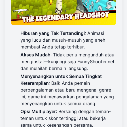
Hiburan yang Tak Tertandingi
: Animasi
yang lucu dan musuh-musuh yang aneh
membuat Anda tetap terhibur.
Akses Mudah
: Tidak perlu mengunduh atau
menginstal—kunjungi saja
FunnyShooter.net
dan mulailah bermain langsung.
Menyenangkan untuk Semua Tingkat
Keterampilan
: Baik Anda pemain
berpengalaman atau baru mengenal genre
ini, game ini menawarkan pengalaman yang
menyenangkan untuk semua orang.
Opsi Multiplayer
: Bersaing dengan teman-
teman untuk skor tertinggi atau bekerja
sama untuk kesenangan bersama.