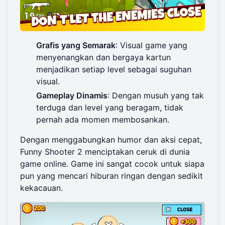
Grafis yang Semarak
: Visual game yang
menyenangkan dan bergaya kartun
menjadikan setiap level sebagai suguhan
visual.
Gameplay Dinamis
: Dengan musuh yang tak
terduga dan level yang beragam, tidak
pernah ada momen membosankan.
Dengan menggabungkan humor dan aksi cepat,
Funny Shooter 2 menciptakan ceruk di dunia
game online. Game ini sangat cocok untuk siapa
pun yang mencari hiburan ringan dengan sedikit
kekacauan.