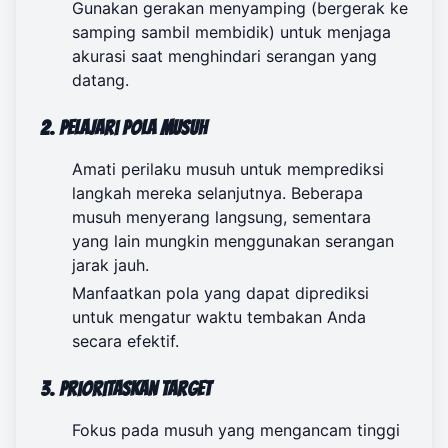
Gunakan gerakan menyamping (bergerak ke
samping sambil membidik) untuk menjaga
akurasi saat menghindari serangan yang
datang.
2. Pelajari Pola Musuh
Amati perilaku musuh untuk memprediksi
langkah mereka selanjutnya. Beberapa
musuh menyerang langsung, sementara
yang lain mungkin menggunakan serangan
jarak jauh.
Manfaatkan pola yang dapat diprediksi
untuk mengatur waktu tembakan Anda
secara efektif.
3. Prioritaskan Target
Fokus pada musuh yang mengancam tinggi