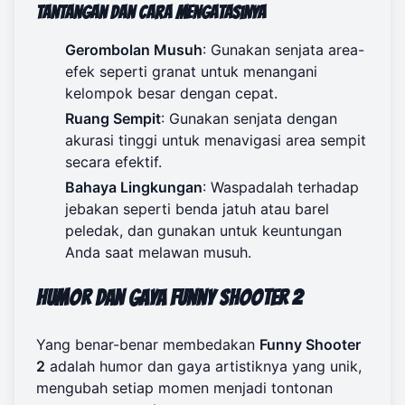
Tantangan dan Cara Mengatasinya
Gerombolan Musuh
: Gunakan senjata area-
efek seperti granat untuk menangani
kelompok besar dengan cepat.
Ruang Sempit
: Gunakan senjata dengan
akurasi tinggi untuk menavigasi area sempit
secara efektif.
Bahaya Lingkungan
: Waspadalah terhadap
jebakan seperti benda jatuh atau barel
peledak, dan gunakan untuk keuntungan
Anda saat melawan musuh.
Humor dan Gaya Funny Shooter 2
Yang benar-benar membedakan
Funny Shooter
2
adalah humor dan gaya artistiknya yang unik,
mengubah setiap momen menjadi tontonan