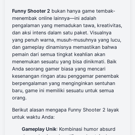
Funny Shooter 2
bukan hanya game tembak-
menembak online lainnya—ini adalah
pengalaman yang memadukan tawa, kreativitas,
dan aksi intens dalam satu paket. Visualnya
yang penuh warna, musuh-musuhnya yang lucu,
dan gameplay dinamisnya memastikan bahwa
pemain dari semua tingkat keahlian akan
menemukan sesuatu yang bisa dinikmati. Baik
Anda seorang gamer biasa yang mencari
kesenangan ringan atau penggemar penembak
berpengalaman yang menginginkan sentuhan
baru, game ini memiliki sesuatu untuk semua
orang.
Berikut alasan mengapa Funny Shooter 2 layak
untuk waktu Anda:
Gameplay Unik
: Kombinasi humor absurd