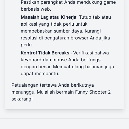
Pastikan perangkat Anda mendukung game
berbasis web.
Masalah Lag atau Kinerja
: Tutup tab atau
aplikasi yang tidak perlu untuk
membebaskan sumber daya. Kurangi
resolusi di pengaturan browser Anda jika
perlu.
Kontrol Tidak Bereaksi
: Verifikasi bahwa
keyboard dan mouse Anda berfungsi
dengan benar. Memuat ulang halaman juga
dapat membantu.
Petualangan tertawa Anda berikutnya
menunggu.
Mulailah bermain Funny Shooter 2
sekarang!