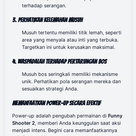
terhadap serangan.
3. Perhatikan Kelemahan Musuh
Musuh tertentu memiliki titik lemah, seperti
area yang menyala atau inti yang terbuka.
Targetkan ini untuk kerusakan maksimal.
4. Waspadalah terhadap Pertarungan Bos
Musuh bos seringkali memiliki mekanisme
unik. Perhatikan pola serangan mereka dan
sesuaikan strategi Anda.
Memanfaatkan Power-up Secara Efektif
Power-up adalah pengubah permainan di
Funny
Shooter 2
, memberi Anda keunggulan saat aksi
menjadi intens. Begini cara memanfaatkannya