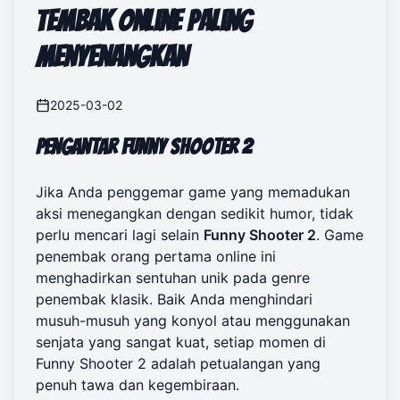
Tembak Online Paling
Menyenangkan
2025-03-02
Pengantar Funny Shooter 2
Jika Anda penggemar game yang memadukan
aksi menegangkan dengan sedikit humor, tidak
perlu mencari lagi selain
Funny Shooter 2
. Game
penembak orang pertama online ini
menghadirkan sentuhan unik pada genre
penembak klasik. Baik Anda menghindari
musuh-musuh yang konyol atau menggunakan
senjata yang sangat kuat, setiap momen di
Funny Shooter 2 adalah petualangan yang
penuh tawa dan kegembiraan.