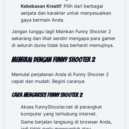
Kebebasan Kreatif
: Pilih dari berbagai
senjata dan karakter untuk menyesuaikan
gaya bermain Anda.
Jangan tunggu lagi!
Mainkan Funny Shooter 2
sekarang
dan lihat sendiri mengapa para gamer
di seluruh dunia tidak bisa berhenti memujinya.
Memulai dengan Funny Shooter 2
Memulai perjalanan Anda di Funny Shooter 2
cepat dan mudah. Begini caranya:
Cara Mengakses Funny Shooter 2
Akses
FunnyShooter.net
di perangkat
komputer yang terhubung internet.
Game berjalan langsung di browser Anda,
jadi tidak perlu mengunduh atau