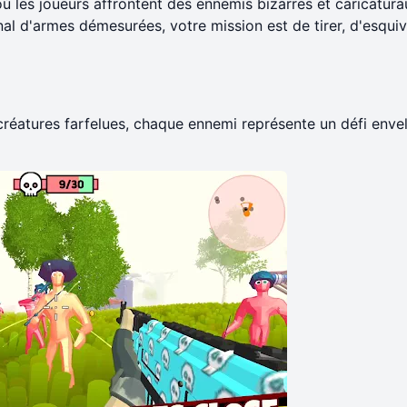
 où les joueurs affrontent des ennemis bizarres et caricatur
l d'armes démesurées, votre mission est de tirer, d'esquiv
créatures farfelues, chaque ennemi représente un défi env