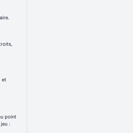
aire.
roits,
 et
au point
jeu :