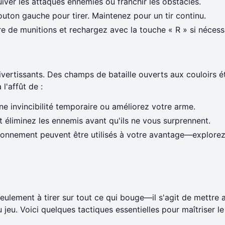
iver les attaques ennemies ou franchir les obstacles.
bouton gauche pour tirer. Maintenez pour un tir continu.
e de munitions et rechargez avec la touche « R » si nécess
vertissants. Des champs de bataille ouverts aux couloirs ét
l'affût de :
ne invincibilité temporaire ou améliorez votre arme.
t éliminez les ennemis avant qu'ils ne vous surprennent.
vironnement peuvent être utilisés à votre avantage—explorez
seulement à tirer sur tout ce qui bouge—il s'agit de mettre 
jeu. Voici quelques tactiques essentielles pour maîtriser le 