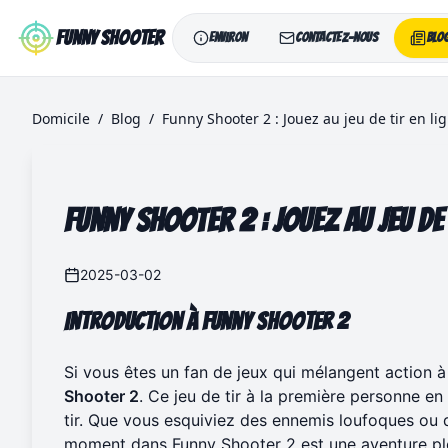
Skip to main content
Funny Shooter
Environ
Contactez-nous
Blo
Domicile
/
Blog
/
Funny Shooter 2 : Jouez au jeu de tir en lig
Funny Shooter 2 : Jouez au jeu de 
2025-03-02
Introduction à Funny Shooter 2
Si vous êtes un fan de jeux qui mélangent action à
Shooter 2
. Ce jeu de tir à la première personne e
tir. Que vous esquiviez des ennemis loufoques ou 
moment dans Funny Shooter 2 est une aventure plei