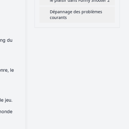
le plaisir dans Funny Shooter 2
Dépannage des problèmes
courants
ong du
nre, le
e jeu.
 monde