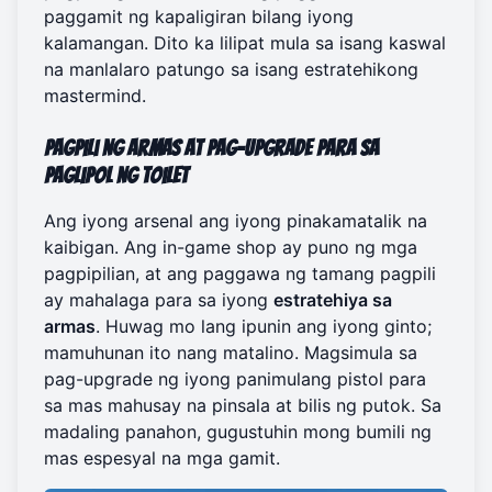
paggamit ng kapaligiran bilang iyong
kalamangan. Dito ka lilipat mula sa isang kaswal
na manlalaro patungo sa isang estratehikong
mastermind.
Pagpili ng Armas at Pag-upgrade para sa
Paglipol ng Toilet
Ang iyong arsenal ang iyong pinakamatalik na
kaibigan. Ang in-game shop ay puno ng mga
pagpipilian, at ang paggawa ng tamang pagpili
ay mahalaga para sa iyong
estratehiya sa
armas
. Huwag mo lang ipunin ang iyong ginto;
mamuhunan ito nang matalino. Magsimula sa
pag-upgrade ng iyong panimulang pistol para
sa mas mahusay na pinsala at bilis ng putok. Sa
madaling panahon, gugustuhin mong bumili ng
mas espesyal na mga gamit.