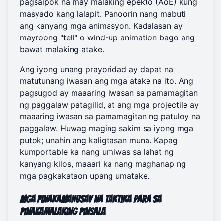
pagsalpok na may malaking epekto (AoE) kung
masyado kang lalapit. Panoorin nang mabuti
ang kanyang mga animasyon. Kadalasan ay
mayroong "tell" o wind-up animation bago ang
bawat malaking atake.
Ang iyong unang prayoridad ay dapat na
matutunang iwasan ang mga atake na ito. Ang
pagsugod ay maaaring iwasan sa pamamagitan
ng paggalaw patagilid, at ang mga projectile ay
maaaring iwasan sa pamamagitan ng patuloy na
paggalaw. Huwag maging sakim sa iyong mga
putok; unahin ang kaligtasan muna. Kapag
kumportable ka nang umiwas sa lahat ng
kanyang kilos, maaari ka nang maghanap ng
mga pagkakataon upang umatake.
Mga Pinakamahusay na Taktika para sa
Pinakamalaking Pinsala