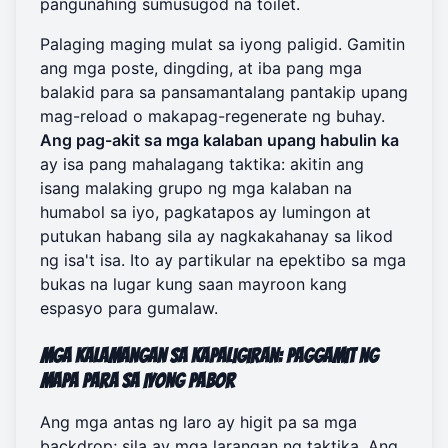
pangunahing sumusugod na toilet.
Palaging maging mulat sa iyong paligid. Gamitin
ang mga poste, dingding, at iba pang mga
balakid para sa pansamantalang pantakip upang
mag-reload o makapag-regenerate ng buhay.
Ang pag-akit sa mga kalaban upang habulin ka
ay isa pang mahalagang taktika: akitin ang
isang malaking grupo ng mga kalaban na
humabol sa iyo, pagkatapos ay lumingon at
putukan habang sila ay nagkakahanay sa likod
ng isa't isa. Ito ay partikular na epektibo sa mga
bukas na lugar kung saan mayroon kang
espasyo para gumalaw.
Mga Kalamangan sa Kapaligiran: Paggamit ng
Mapa para sa Iyong Pabor
Ang mga antas ng laro ay higit pa sa mga
backdrop; sila ay mga larangan ng taktika. Ang