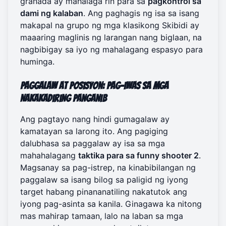
granada ay mahalaga rin para sa
pagkontrol sa
dami ng kalaban
. Ang paghagis ng isa sa isang
makapal na grupo ng mga klasikong Skibidi ay
maaaring maglinis ng larangan nang biglaan, na
nagbibigay sa iyo ng mahalagang espasyo para
huminga.
Paggalaw at Posisyon: Pag-iwas sa mga
Nakakadiring Panganib
Ang pagtayo nang hindi gumagalaw ay
kamatayan sa larong ito. Ang pagiging
dalubhasa sa paggalaw ay isa sa mga
mahahalagang
taktika para sa funny shooter 2
.
Magsanay sa pag-istrep, na kinabibilangan ng
paggalaw sa isang bilog sa paligid ng iyong
target habang pinananatiling nakatutok ang
iyong pag-asinta sa kanila. Ginagawa ka nitong
mas mahirap tamaan, lalo na laban sa mga