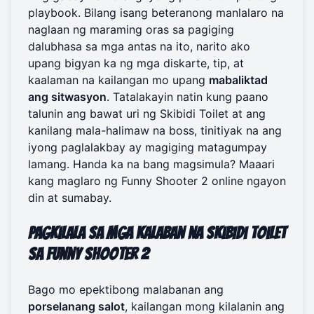
playbook. Bilang isang beteranong manlalaro na
naglaan ng maraming oras sa pagiging
dalubhasa sa mga antas na ito, narito ako
upang bigyan ka ng mga diskarte, tip, at
kaalaman na kailangan mo upang
mabaliktad
ang sitwasyon
. Tatalakayin natin kung paano
talunin ang bawat uri ng Skibidi Toilet at ang
kanilang mala-halimaw na boss, tinitiyak na ang
iyong paglalakbay ay magiging matagumpay
lamang. Handa ka na bang magsimula? Maaari
kang
maglaro ng Funny Shooter 2 online
ngayon
din at sumabay.
Pagkilala sa mga Kalaban na Skibidi Toilet
sa Funny Shooter 2
Bago mo epektibong malabanan ang
porselanang salot
, kailangan mong kilalanin ang