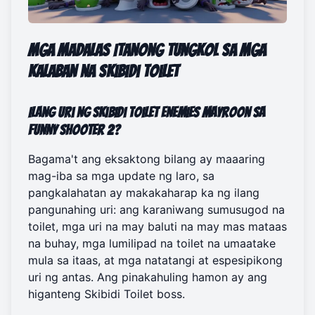
Mga Madalas Itanong Tungkol sa mga
Kalaban na Skibidi Toilet
Ilang uri ng Skibidi Toilet enemies mayroon sa
Funny Shooter 2?
Bagama't ang eksaktong bilang ay maaaring
mag-iba sa mga update ng laro, sa
pangkalahatan ay makakaharap ka ng ilang
pangunahing uri: ang karaniwang sumusugod na
toilet, mga uri na may baluti na may mas mataas
na buhay, mga lumilipad na toilet na umaatake
mula sa itaas, at mga natatangi at espesipikong
uri ng antas. Ang pinakahuling hamon ay ang
higanteng Skibidi Toilet boss.