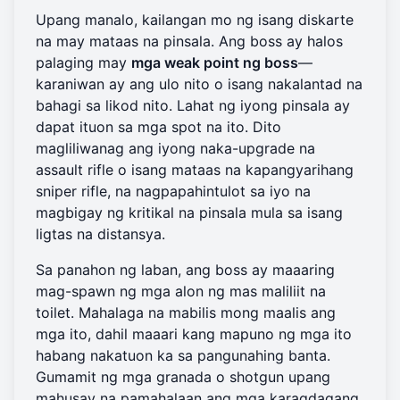
Upang manalo, kailangan mo ng isang diskarte
na may mataas na pinsala. Ang boss ay halos
palaging may
mga weak point ng boss
—
karaniwan ay ang ulo nito o isang nakalantad na
bahagi sa likod nito. Lahat ng iyong pinsala ay
dapat ituon sa mga spot na ito. Dito
magliliwanag ang iyong naka-upgrade na
assault rifle o isang mataas na kapangyarihang
sniper rifle, na nagpapahintulot sa iyo na
magbigay ng kritikal na pinsala mula sa isang
ligtas na distansya.
Sa panahon ng laban, ang boss ay maaaring
mag-spawn ng mga alon ng mas maliliit na
toilet. Mahalaga na mabilis mong maalis ang
mga ito, dahil maaari kang mapuno ng mga ito
habang nakatuon ka sa pangunahing banta.
Gumamit ng mga granada o shotgun upang
mahusay na pamahalaan ang mga karagdagang