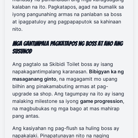
kalaban na ito. Pagkatapos, agad na bumalik sa
iyong pangunahing armas na panlaban sa boss
at ipagpatuloy ang pagpapaputok sa kahinaan
nito.
Mga Gantimpala Pagkatapos ng Boss at Ano ang
Susunod
Ang pagtalo sa Skibidi Toilet boss ay isang
napakagantimpalang karanasan.
Bibigyan ka ng
masaganang ginto
, na magagamit mo upang
bilhin ang pinakamabuting armas at pag-
upgrade sa shop. Ang tagumpay na ito ay isang
malaking milestone sa iyong
game progression
,
na magbubukas ng mga bago at mas mahirap
pang antas.
Ang kasiyahan ng pag-flush sa huling boss ay
napakalaki. Pinapatunayan nito na naging