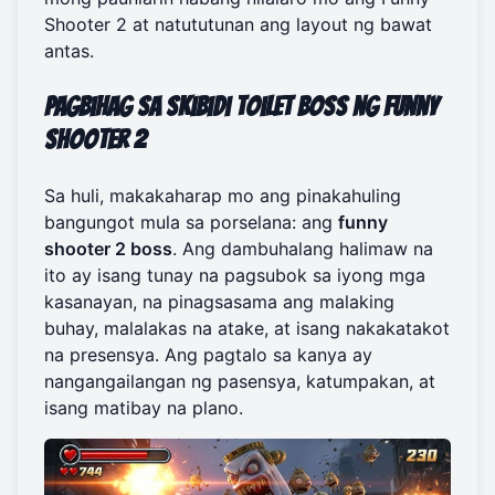
Shooter 2
at natututunan ang layout ng bawat
antas.
Pagbihag sa Skibidi Toilet Boss ng Funny
Shooter 2
Sa huli, makakaharap mo ang pinakahuling
bangungot mula sa porselana: ang
funny
shooter 2 boss
. Ang dambuhalang halimaw na
ito ay isang tunay na pagsubok sa iyong mga
kasanayan, na pinagsasama ang malaking
buhay, malalakas na atake, at isang nakakatakot
na presensya. Ang pagtalo sa kanya ay
nangangailangan ng pasensya, katumpakan, at
isang matibay na plano.