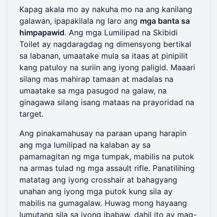
Kapag akala mo ay nakuha mo na ang kanilang
galawan, ipapakilala ng laro ang
mga banta sa
himpapawid
. Ang mga Lumilipad na Skibidi
Toilet ay nagdaragdag ng dimensyong bertikal
sa labanan, umaatake mula sa itaas at pinipilit
kang patuloy na suriin ang iyong paligid. Maaari
silang mas mahirap tamaan at madalas na
umaatake sa mga pasugod na galaw, na
ginagawa silang isang mataas na prayoridad na
target.
Ang pinakamahusay na paraan upang harapin
ang mga lumilipad na kalaban ay sa
pamamagitan ng mga tumpak, mabilis na putok
na armas tulad ng mga assault rifle. Panatilihing
matatag ang iyong crosshair at bahagyang
unahan ang iyong mga putok kung sila ay
mabilis na gumagalaw. Huwag mong hayaang
lumutang sila sa iyong ibabaw, dahil ito ay mag-