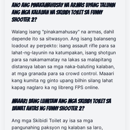
Ano ang pinakamahusay na armas upang talunin
ang mga kalaban na Skibidi Toilet sa Funny
Shooter 2?
Walang isang "pinakamahusay" na armas, dahil
depende ito sa sitwasyon. Ang isang balanseng
loadout ay perpekto: isang assault rifle para sa
lahat-ng-layunin na katumpakan, isang shotgun
para sa nakamamatay na lakas sa malapitang
distansya laban sa mga naka-baluting kalaban,
at mga granada para sa crowd control. Maaari
kang kumita ng ginto upang bilhin silang lahat
kapag
naglaro ka ng libreng FPS online
.
Maaari bang lumitaw ang mga Skibidi Toilet sa
bawat antas ng Funny Shooter 2?
Ang mga Skibidi Toilet ay isa sa mga
pangunahing paksyon ng kalaban sa laro,