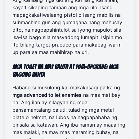
Ang kanilang mga ulo ang kanilang kahinaan,
kaya't sikaping tamaan ang mga ulo. Isang
mapagkakatiwalaang pistol o isang mabilis na
submachine gun ang gumagana nang mahusay
dito, na nagpapahintulot sa iyong mapulot sila
isa-isa bago sila masyadong lumapit. Isipin mo
ito bilang target practice para makapag-warm
up para sa mas mahihirap na uri.
Mga Toilet na May Baluti at Pina-upgrade: Mga
Bagong Banta
Habang sumusulong ka, makakasagupa ka ng
mga advanced toilet enemies
na mas matibay
pa. Ang ilan ay nilagyan ng mga
pansamantalang baluti, tulad ng mga metal
plate o helmet, na lubos na nagpapababa ng
pinsala sa katawan. Ang iba naman ay maaaring
mas malaki, na may mas maraming buhay, na