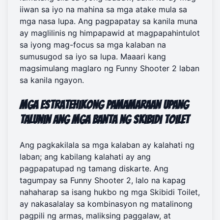
iiwan sa iyo na mahina sa mga atake mula sa
mga nasa lupa. Ang pagpapatay sa kanila muna
ay maglilinis ng himpapawid at magpapahintulot
sa iyong mag-focus sa mga kalaban na
sumusugod sa iyo sa lupa. Maaari kang
magsimulang maglaro ng Funny Shooter 2
laban
sa kanila ngayon.
Mga Estratehikong Pamamaraan Upang
Talunin ang mga Banta ng Skibidi Toilet
Ang pagkakilala sa mga kalaban ay kalahati ng
laban; ang kabilang kalahati ay ang
pagpapatupad ng tamang diskarte. Ang
tagumpay sa Funny Shooter 2, lalo na kapag
nahaharap sa isang hukbo ng mga Skibidi Toilet,
ay nakasalalay sa kombinasyon ng matalinong
pagpili ng armas, maliksing paggalaw, at