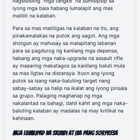
nagsisilbing "mga tangke" na sumisipsip sa
iyong mga bala habang lumalapit ang mas
maliliit na kalaban.
Para sa mas matitigas na kalaban na ito, ang
pinakamalakas na putok ang sagot. Ang mga
shotgun ay mahusay sa malapitang labanan
para sa pagdurog ng kanilang mga depensa,
habang ang mga naka-upgrade na assault rifle
ay maaaring makatagos sa kanilang baluti mula
sa mas ligtas na distansya. Ituon ang iyong
putok sa isang naka-baluting target nang
sabay-sabay sa halip na ikalat ang iyong pinsala
sa grupo. Palaging maghanap ng mga
nakalantad na bahagi, dahil kahit ang mga naka-
baluting kalaban ay madalas na may kritikal na
kahinaan.
Mga Lumilipad na Skibidi at Iba Pang Sorpresa