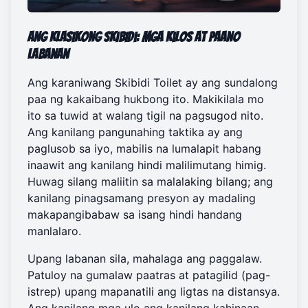
Ang Klasikong Skibidi: Mga Kilos at Paano
Labanan
Ang karaniwang Skibidi Toilet ay ang sundalong
paa ng kakaibang hukbong ito. Makikilala mo
ito sa tuwid at walang tigil na pagsugod nito.
Ang kanilang pangunahing taktika ay ang
paglusob sa iyo, mabilis na lumalapit habang
inaawit ang kanilang hindi malilimutang himig.
Huwag silang maliitin sa malalaking bilang; ang
kanilang pinagsamang presyon ay madaling
makapangibabaw sa isang hindi handang
manlalaro.
Upang labanan sila, mahalaga ang paggalaw.
Patuloy na gumalaw paatras at patagilid (pag-
istrep) upang mapanatili ang ligtas na distansya.