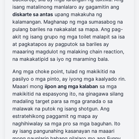
isang matalinong manlalaro ay gagamitin ang
diskarte sa antas
upang makakuha ng
kalamangan. Maghanap ng mga sumasabog na
pulang bariles na nakakalat sa mapa. Ang pag-
akit ng isang grupo ng mga toilet malapit sa isa
at pagkatapos ay pagputok sa bariles ay
maaaring magdulot ng malaking chain reaction,
na makakatipid sa iyo ng maraming bala.
Ang mga choke point, tulad ng makikitid na
pasilyo o mga pinto, ay iyong mga kaalyado rin.
Maaari mong
iipon ang mga kalaban
sa mga
makikitid na espasyong ito, na ginagawa silang
madaling target para sa mga granada o sa
malawak na putok ng isang shotgun. Ang
estratehikong paggamit ng mapa ay
naghihiwalay sa mga pro sa mga baguhan. Ito
ay isang pangunahing kasanayan na maaari
mong paunlarin habang
nilalaro mo ang Funny