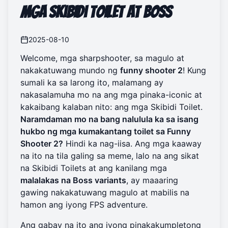
mga Skibidi Toilet at Boss
2025-08-10
Welcome, mga sharpshooter, sa magulo at
nakakatuwang mundo ng
funny shooter 2
! Kung
sumali ka sa larong ito, malamang ay
nakasalamuha mo na ang mga pinaka-iconic at
kakaibang kalaban nito: ang mga Skibidi Toilet.
Naramdaman mo na bang nalulula ka sa isang
hukbo ng mga kumakantang toilet sa Funny
Shooter 2?
Hindi ka nag-iisa. Ang mga kaaway
na ito na tila galing sa meme, lalo na ang sikat
na Skibidi Toilets at ang kanilang mga
malalakas na Boss variants
, ay maaaring
gawing nakakatuwang magulo at mabilis na
hamon ang iyong FPS adventure.
Ang gabay na ito ang iyong pinakakumpletong