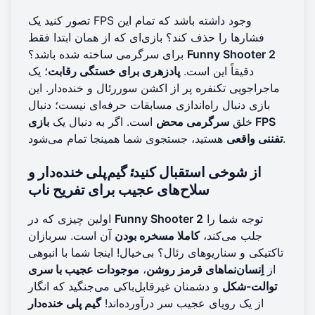
تصور کنید یک FPS وجود داشته باشد که تمام این
فشارها را حذف کند؟ بازی‌ای که از همان ابتدا فقط
Funny Shooter 2
برای سرگرمی ساخته شده باشد؟
دقیقاً این است.
پادزهری برای خستگی رقابت
؛ یک
ماجراجویی تکنفره پر از اکشن سوررئال و خنده‌دار. این
بازی دنبال راه‌اندازی مسابقات حرفه‌ای نیست؛ دنبال
خلق
سرگرمی محض
است. اگر به دنبال یک
بازی FPS
هستید، جستجوی شما همینجا تمام می‌شود.
تفننی واقعی
از شوخی استقبال کنید: گیم‌پلی خنده‌دار و
سلاح‌های عجیب برای تفریح ناب
توجه شما را
Funny Shooter 2
اولین چیزی که در
جلب می‌کند،
کاملا مسخره بودن
آن است. سربازان
تاکتیکی و سناریوهای رئال؟ بی‌خیال! اینجا شما با انبوهی
از
اِنسان‌نماهای قرمز روشن
،
موجودات عجیب با سری
توالت-شکل
و دشمنان غیرقابل‌باکی می‌جنگید که انگار
از یک رویای عجیب سر درآورده‌اند!
گیم پلی خنده‌دار