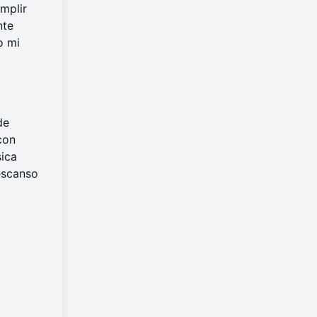
mplir
nte
o mi
de
con
sica
escanso