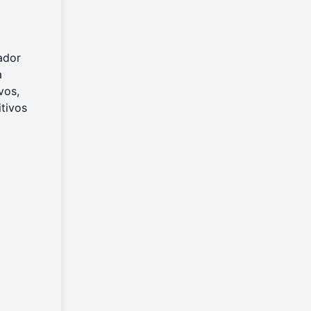
ador
a
vos,
itivos