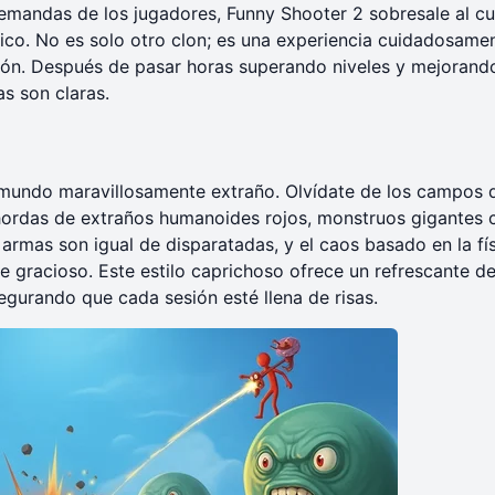
emandas de los jugadores, Funny Shooter 2 sobresale al cu
nico. No es solo otro clon; es una experiencia cuidadosame
ción. Después de pasar horas superando niveles y mejorand
s son claras.
 mundo maravillosamente extraño. Olvídate de los campos 
e hordas de extraños humanoides rojos, monstruos gigantes 
armas son igual de disparatadas, y el caos basado en la fí
 gracioso. Este estilo caprichoso ofrece un refrescante d
egurando que cada sesión esté llena de risas.