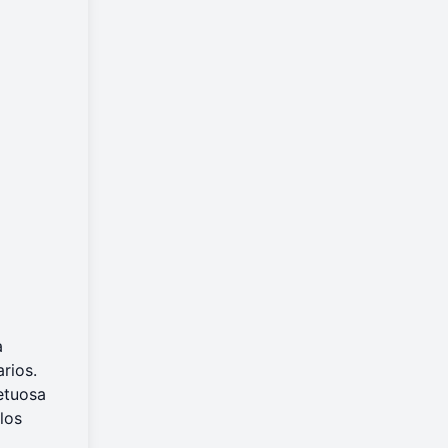
a
rios.
etuosa
los