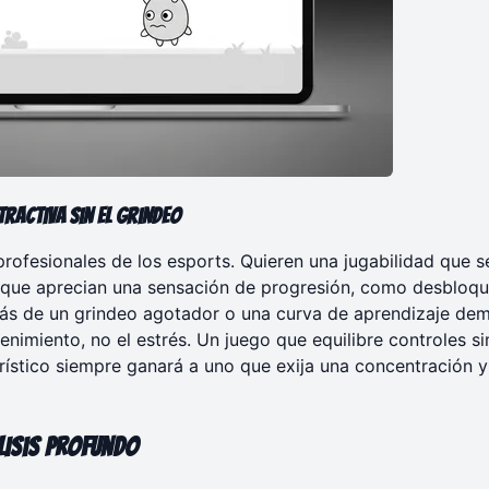
Atractiva Sin el Grindeo
rofesionales de los esports. Quieren una jugabilidad que s
 Aunque aprecian una sensación de progresión, como desbloq
rás de un grindeo agotador o una curva de aprendizaje de
etenimiento, no el estrés. Un juego que equilibre controles s
orístico siempre ganará a uno que exija una concentración y
álisis Profundo