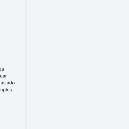
ea
uear
masiado
imples