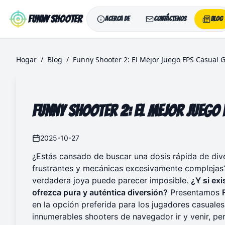
Skip to main content
Funny Shooter
Acerca de
Contáctenos
Blog
Hogar
/
Blog
/
Funny Shooter 2: El Mejor Juego FPS Casual 
Funny Shooter 2: El Mejor Juego
2025-10-27
¿Estás cansado de buscar una dosis rápida de dive
frustrantes y mecánicas excesivamente complejas
verdadera joya puede parecer imposible.
¿Y si exi
ofrezca pura y auténtica diversión?
Presentamos
en la opción preferida para los jugadores casuale
innumerables shooters de navegador ir y venir, p