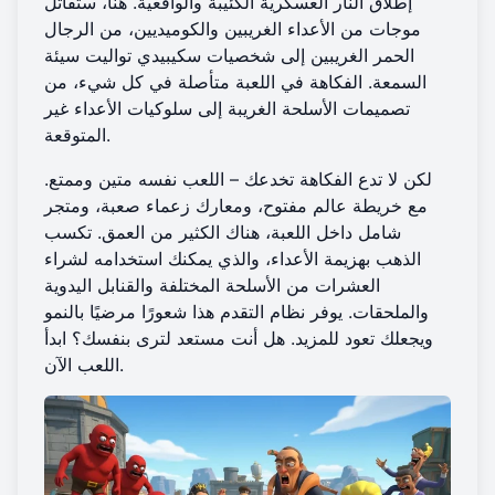
إطلاق النار العسكرية الكئيبة والواقعية. هنا، ستقاتل
موجات من الأعداء الغريبين والكوميديين، من الرجال
الحمر الغريبين إلى شخصيات سكيبيدي تواليت سيئة
السمعة. الفكاهة في اللعبة متأصلة في كل شيء، من
تصميمات الأسلحة الغريبة إلى سلوكيات الأعداء غير
المتوقعة.
لكن لا تدع الفكاهة تخدعك – اللعب نفسه متين وممتع.
مع خريطة عالم مفتوح، ومعارك زعماء صعبة، ومتجر
شامل داخل اللعبة، هناك الكثير من العمق. تكسب
الذهب بهزيمة الأعداء، والذي يمكنك استخدامه لشراء
العشرات من الأسلحة المختلفة والقنابل اليدوية
والملحقات. يوفر نظام التقدم هذا شعورًا مرضيًا بالنمو
ويجعلك تعود للمزيد. هل أنت مستعد لترى بنفسك؟
ابدأ
.
اللعب الآن