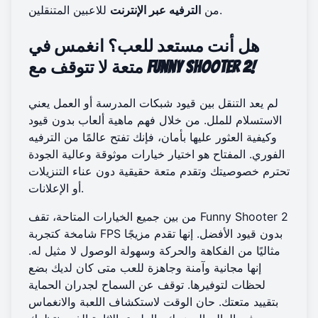
للاعبين المتنقلين.
من
الترفيه عبر الإنترنت
هل أنت مستعد للعب؟ انغمس في
متعة لا تتوقف مع Funny Shooter 2!
لم يعد التنقل بين قيود شبكات المدرسة أو العمل يعني
الاستسلام للملل. من خلال فهم ماهية ألعاب بدون قيود
وكيفية العثور عليها بأمان، فإنك تفتح عالمًا من الترفيه
الفوري. المفتاح هو اختيار خيارات موثوقة وعالية الجودة
تحترم خصوصيتك وتقدم متعة حقيقية دون عناء التنزيلات
أو الإعلانات.
من بين جميع الخيارات المتاحة، تقف Funny Shooter 2
شامخة كتجربة FPS بدون قيود الأفضل. إنها تقدم مزيجًا
مثاليًا من الفكاهة والحركة وسهولة الوصول لا مثيل له.
إنها مجانية وآمنة وجاهزة للعب متى كان لديك بضع
لحظات لتوفيرها. توقف عن السماح لجدران الحماية
بتقييد متعتك. حان الوقت
لاستكشاف اللعبة
والانغماس