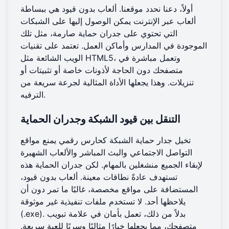
أولاً، دعنا نحدد موقعنا. ألعاب بدون قيود هي ببساطة
ألعاب عبر الإنترنت يمكن الوصول إليها على الشبكات
التي تحتوي على جدران حماية صارمة، مثل تلك
الموجودة في المدارس وأماكن العمل. تعتمد على تقنيات
الويب الشائعة مثل HTML5، وتعمل مباشرة في
متصفحك دون الحاجة لأذونات خاصة أو تثبيتات أو
تنزيلات. وهذا يجعلها الأداة المثالية لجرعة سريعة من
الترفيه.
التنقل بين قيود الشبكة وجدران الحماية
تخيل جدار حماية الشبكة كحارس رقمي يمنع مواقع
التواصل الاجتماعي والبث المباشر والألعاب الشهيرة
لإبقاء الجميع منشغلين بالمهام. لكن جدران الحماية هذه
تستهدف عادةً نطاقات معينة. ألعاب بدون قيود،
المستضافة على مواقع مخصصة، غالبًا ما تمر دون أن
يلاحظها أحد. لا تستخدم ملفات تنفيذية غير موثوقة
(.exe). بدلاً من ذلك، تعمل بأمان في علامة تبويب
متصفحك، مما يجعلها خيارًا مثاليًا وسريًا للعبة سريعة.