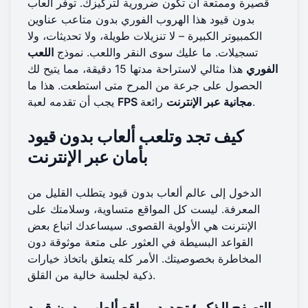
قصيرة وممتعة أن تكون ضرورية لتركيزك. توفر ألعاب
بدون قيود هذا الهروب الفوري بدون متاعب عناوين
الكمبيوتر الكبيرة – لا تنزيلات طويلة، ولا تحديثات، ولا
تسجيلات. ما عليك سوى النقر واللعب. نموذج
اللعب
الفوري
هذا مثالي لاستراحة مدتها 15 دقيقة، مما يتيح لك
الحصول على جرعة من المرح متى استطعت. هذا ما
رائعة.
FPS مجانية عبر الإنترنت
يجب أن تقدمه لعبة
كيف تجد وتلعب ألعاب بدون قيود
بأمان عبر الإنترنت
الدخول إلى عالم ألعاب بدون قيود يتطلب القليل من
المعرفة. ليست كل المواقع متساوية، وسلامتك على
الإنترنت هي الأولوية القصوى. سيساعدك اتباع بعض
القواعد البسيطة في العثور على متعة موثوقة دون
المخاطرة بخصوصيتك. الأمر كله يتعلق باتخاذ خيارات
ذكية لجلسة خالية من القلق.
التصفح الذكي: تحديد مواقع ألعاب بدون قيود