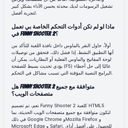
تشغيل الرسومات لديك محدثة يحسن الأداء بشكل كبير
لتجربة أفضل.
ماذا لو لم تكن أدوات التحكم الخاصة بي تعمل
في Funny Shooter 2؟
أولاً، حاول النقر بالماوس داخل نافذة اللعبة للتأكد من
أنها التطبيق النشط. إذا فشل ذلك، فتحقق من توصيلات
لوحة المفاتيح والماوس الفعلية أو البطاريات. يمكن أن
يؤدي تحديث بسيط للصفحة (F5) غالبًا إلى حل أخطاء
البرامج النصية المؤقتة التي تسبب مشاكل في التحكم.
هل Funny Shooter 2 متوافقة مع جميع
متصفحات الويب؟
نعم، تم تصميم Funny Shooter 2 كلعبة HTML5
لتكون متوافقة مع جميع متصفحات الويب الحديثة، بما
في ذلك Google Chrome وMozilla Firefox و
Microsoft Edge و Safari. للحصول على أفضل أداء،