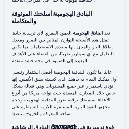
احتياطيًا موثوقًا به حتى في المراحل اللاحقة.
البنادق الهجومية: أسلحتك الموثوقة
والمتكاملة
تعد
البنادق الهجومية
العمود الفقري لأي ترسانة جادة.
تمثل هذه الأسلحة التوازن المثالي بين الضرر ومعدل
إطلاق النار والمدى. إنها متعددة الاستخدامات بما يكفي
للتعامل مع أي سيناريو تقريبًا، من القضاء على الأهداف
البعيدة إلى الصمود في وجه حشد متقدم.
غالبًا ما تكون البندقية الهجومية أفضل استثمار رئيسي
أول يمكنك القيام به بذهبك الذي كسبته بشق الأنفس. إنها
تؤدي باستمرار عبر جميع المستويات وهي فعالة بشكل
خاص خلال المعارك المعقدة حيث تواجه مزيجًا من أنواع
الأعداء. ستمنحك ترقية ضرر البندقية الهجومية وحجم
مخزنها القوة النارية المستمرة اللازمة للسيطرة على
ساحة المعركة والخروج منتصرًا.
البنادق الرشاشة (Shotguns): قوة تدميرية في