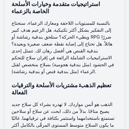
استراتيجيات متقدمة وخيارات الأسلحة
الخاصة بالزعماء
بالنسبة للمستويات اللاحقة ومعارك الزعماء، ستحتاج
إلى التفكير بشكل أكثر تكتيكية. هل الزعيم هدف كبير
وبطيء الحركة؟ ستلحق بندقية رشاشة أو RPG ضررًا
هائلاً. هل تحتاج إلى إصابة نقطة ضعف صغيرة وبعيدة؟
بندقية القنص هي أفضل رهان لك. تتمثل إحدى
الاستراتيجيات الشاملة الرائعة في إقران سلاح للتحكم
في الحشود (مثل بندقية هجومية) بسلاح متخصص لقتل
الزعماء (مثل بندقية قنص أو بندقية رشاشة).
تعظيم الذهب: مشتريات الأسلحة والترقيات
الفعالة
الذهب هو أثمن مواردك. لا تهدره بشراء كل سلاح جديد
يصبح متاحًا. بدلاً من ذلك، ابحث عن سلاح أو سلاحين
تستمتع باستخدامهما واستثمر بكثافة في ترقياتهما. غالبًا
ما يكون السلاح متوسط المستوى المرقّى بالكامل أكثر