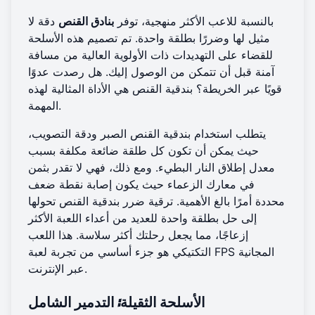
بالنسبة للاعب الأكثر منهجية، توفر
بنادق القنص
دقة لا
مثيل لها وضررًا بطلقة واحدة. تم تصميم هذه الأسلحة
للقضاء على التهديدات ذات الأولوية العالية من مسافة
آمنة قبل أن تتمكن من الوصول إليك. هل رصدت عدوًا
قويًا عبر الخريطة؟ بندقية القنص هي الأداة المثالية لهذه
المهمة.
يتطلب استخدام بندقية القنص الصبر ودقة التصويب،
حيث يمكن أن تكون كل طلقة ضائعة مكلفة بسبب
معدل إطلاق النار البطيء. ومع ذلك، فهي لا تقدر بثمن
في معارك الزعماء حيث يكون إصابة نقطة ضعف
محددة أمرًا بالغ الأهمية. ترقية ضرر بندقية القنص تحولها
إلى حل بطلقة واحدة للعديد من أعداء اللعبة الأكثر
إزعاجًا، مما يجعل رحلتك أكثر سلاسة. هذا اللعب
التكتيكي هو جزء أساسي من تجربة
لعبة FPS المجانية
.
عبر الإنترنت
الأسلحة الثقيلة: التدمير الشامل