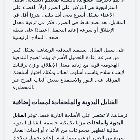
استراتيجية هي التركيز على الضرر أولاً. القضاء على
الأعداء بشكل أسرع يعني أنك تتلقى ضررًا أقل في
المقابل. بعد بضع نقاط في الضرر، فكر في ترقية معدل
الإطلاق أو سرعة إعادة التحميل اعتمادًا على نقطة
ضعف السلاح الرئيسية.
على سبيل المثال، تستفيد البندقية الرشاشة بشكل كبير
من سرعة إعادة التحميل الأسرع، بينما تصبح البندقية
الهجومية قوية مع زيادة معدل الإطلاق. وازن ترقياتك
لإنشاء سلاح يناسب أسلوب لعبك. يمكنك اختبار أسلحتك
المرقاة على الفور والاستمتاع ببعض
ألعاب المرح غير
.
المحظورة
القنابل اليدوية والملحقات: لمسات إضافية
ترسانتك لا تقتصر على الأسلحة النارية فقط. توفر
القنابل
اليدوية والملحقات
مزايا تكتيكية حاسمة. القنابل اليدوية
مثالية لتطهير مجموعات من الأعداء أو إحداث انفجار
سريع من الضرر لزعيم بينما تقوم بإعادة تحميل سلاحك