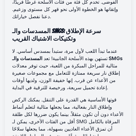
الفوضى. تخدم كل فئة من فئات الأسلحة غرضًا فريدًا،
وإتقانها هو الخطوة الأولى نحو قهر كل مستوى وزعيم.
دعنا نفصل خياراتك.
المسدسات والـ SMGs: سرعة الإطلاق
وتكتيكات الاشتباك القريب
عندما تبدأ اللعب لأول مرة، ستبدأ بمسدس أساسي. لا
المسدسات والـ SMGs
تستهن بهذه الأسلحة الجانبية! تعد
مثالية للمراحل المبكرة من اللعبة، حيث توفر معدلات
إطلاق نار سريعة ممتازة للتعامل مع مجموعات صغيرة
من الأعداء عن قرب. إنها خفيفة الوزن، ولديها أوقات
إعادة تحميل سريعة، ورخيصة للترقية في البداية.
قوتها الأساسية هي القدرة على التنقل. يمكنك الركض
وإطلاق النار بفعالية، مما يجعلها مثالية لتعلم أنماط
الأعداء دون أن تكون مثقلاً. بينما يكون ضررها لكل طلقة
أقل من الفئات الأخرى، يمكن لـ SMG المرقاة بالكامل
أن تمزق الأعداء العاديين بسهولة، مما يجعلها سلاحًا